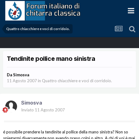
Quattro chiacchiere e voci di corridoio.
Tendinite pollice mano sinistra
Da
Simosva
11 Agosto 2007
in
Quattro chiacchiere e voci di corridoio.
Simosva
Inviato
11 Agosto 2007
é possibile prendere la tendinite al pollice della mano sinistra? Non so
spiegarmi diversamente non avendo preso colpi o altro. A chi di voi è mai