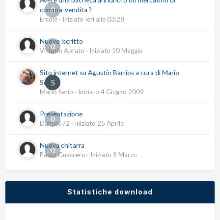
Avete una bacheca annunci o un mercatino di
0
compra-vendita ?
Ercole
· Iniziato
Ieri alle 03:28
Nuovo iscritto
0
Vittorio Aprato
· Iniziato
10 Maggio
Sito internet su Agustín Barrios a cura di Mario
5
Serio
Mario Serio
· Iniziato
4 Giugno 2009
Presentazione
0
Damis672
· Iniziato
25 Aprile
Nuova chitarra
0
Paolo Guaccero
· Iniziato
9 Marzo
Statistiche download