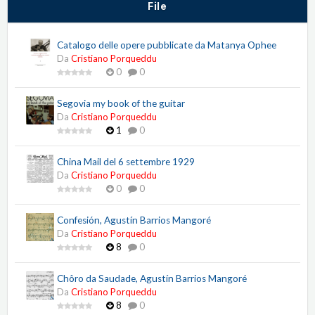
File
Catalogo delle opere pubblicate da Matanya Ophee
Da
Cristiano Porqueddu
0
0
Segovia my book of the guitar
Da
Cristiano Porqueddu
1
0
China Mail del 6 settembre 1929
Da
Cristiano Porqueddu
0
0
Confesión, Agustín Barrios Mangoré
Da
Cristiano Porqueddu
8
0
Chôro da Saudade, Agustín Barrios Mangoré
Da
Cristiano Porqueddu
8
0