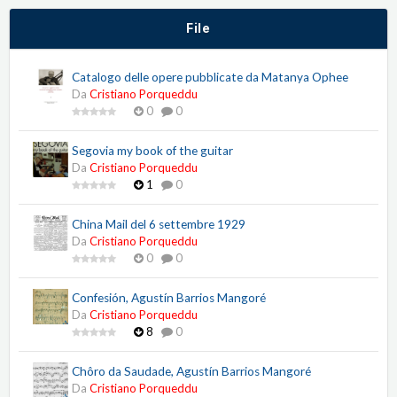
File
Catalogo delle opere pubblicate da Matanya Ophee
Da
Cristiano Porqueddu
0
0
Segovia my book of the guitar
Da
Cristiano Porqueddu
1
0
China Mail del 6 settembre 1929
Da
Cristiano Porqueddu
0
0
Confesión, Agustín Barrios Mangoré
Da
Cristiano Porqueddu
8
0
Chôro da Saudade, Agustín Barrios Mangoré
Da
Cristiano Porqueddu