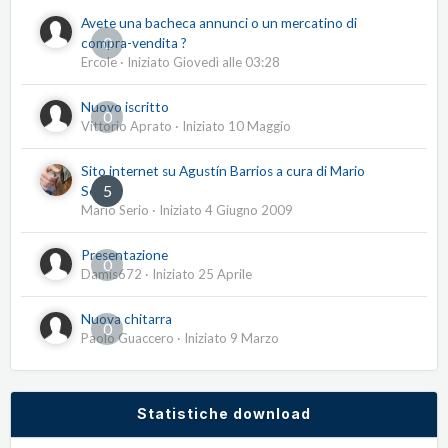
Avete una bacheca annunci o un mercatino di
0
compra-vendita ?
Ercole
· Iniziato
Giovedì alle 03:28
Nuovo iscritto
0
Vittorio Aprato
· Iniziato
10 Maggio
Sito internet su Agustín Barrios a cura di Mario
5
Serio
Mario Serio
· Iniziato
4 Giugno 2009
Presentazione
0
Damis672
· Iniziato
25 Aprile
Nuova chitarra
0
Paolo Guaccero
· Iniziato
9 Marzo
Statistiche download