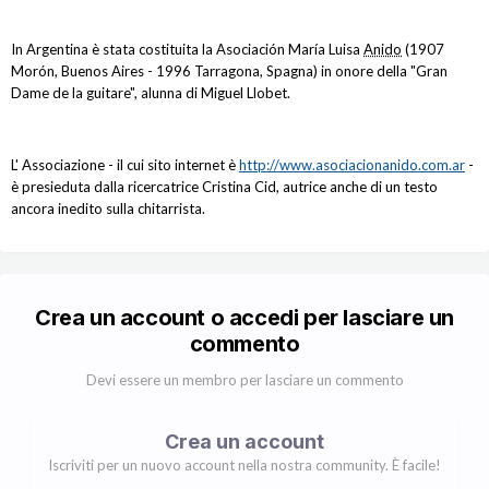
In Argentina è stata costituita la Asociación María Luisa
Anido
(1907
Morón, Buenos Aires - 1996 Tarragona, Spagna) in onore della "Gran
Dame de la guitare", alunna di Miguel Llobet.
L' Associazione - il cui sito internet è
http://www.asociacionanido.com.ar
-
è presieduta dalla ricercatrice Cristina Cid, autrice anche di un testo
ancora inedito sulla chitarrista.
Crea un account o accedi per lasciare un
commento
Devi essere un membro per lasciare un commento
Crea un account
Iscriviti per un nuovo account nella nostra community. È facile!