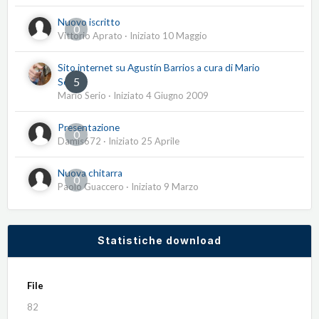
Nuovo iscritto
0
Vittorio Aprato
· Iniziato
10 Maggio
Sito internet su Agustín Barrios a cura di Mario
5
Serio
Mario Serio
· Iniziato
4 Giugno 2009
Presentazione
0
Damis672
· Iniziato
25 Aprile
Nuova chitarra
0
Paolo Guaccero
· Iniziato
9 Marzo
Statistiche download
File
82