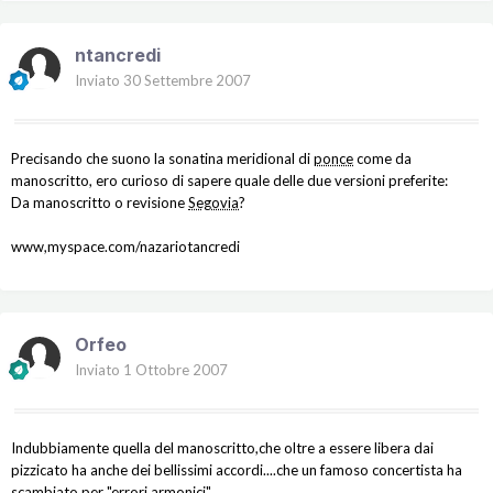
ntancredi
Inviato
30 Settembre 2007
Precisando che suono la sonatina meridional di
ponce
come da
manoscritto, ero curioso di sapere quale delle due versioni preferite:
Da manoscritto o revisione
Segovia
?
www,myspace.com/nazariotancredi
Orfeo
Inviato
1 Ottobre 2007
Indubbiamente quella del manoscritto,che oltre a essere libera dai
pizzicato ha anche dei bellissimi accordi....che un famoso concertista ha
scambiato per "errori armonici"