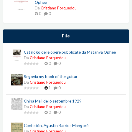
Ophee
Da
Cristiano Porqueddu
0
0
File
Catalogo delle opere pubblicate da Matanya Ophee
Da
Cristiano Porqueddu
0
0
Segovia my book of the guitar
Da
Cristiano Porqueddu
1
0
China Mail del 6 settembre 1929
Da
Cristiano Porqueddu
0
0
Confesión, Agustín Barrios Mangoré
Da
Cristiano Porqueddu