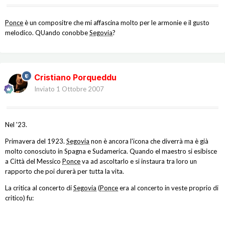
Ponce
è un compositre che mi affascina molto per le armonie e il gusto
melodico. QUando conobbe
Segovia
?
Cristiano Porqueddu
Inviato
1 Ottobre 2007
Nel '23.
Primavera del 1923.
Segovia
non è ancora l'icona che diverrà ma è già
molto conosciuto in Spagna e Sudamerica. Quando el maestro si esibisce
a Città del Messico
Ponce
va ad ascoltarlo e si instaura tra loro un
rapporto che poi durerà per tutta la vita.
La critica al concerto di
Segovia
(
Ponce
era al concerto in veste proprio di
critico) fu: