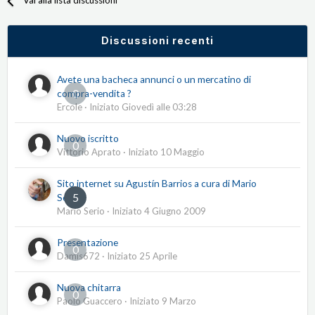
Vai alla lista discussioni
Discussioni recenti
Avete una bacheca annunci o un mercatino di
0
compra-vendita ?
Ercole
· Iniziato
Giovedì alle 03:28
Nuovo iscritto
0
Vittorio Aprato
· Iniziato
10 Maggio
Sito internet su Agustín Barrios a cura di Mario
5
Serio
Mario Serio
· Iniziato
4 Giugno 2009
Presentazione
0
Damis672
· Iniziato
25 Aprile
Nuova chitarra
0
Paolo Guaccero
· Iniziato
9 Marzo