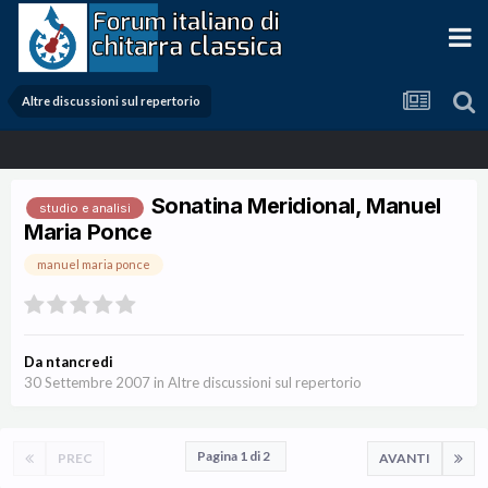
Altre discussioni sul repertorio
Sonatina Meridional, Manuel
studio e analisi
Maria Ponce
manuel maria ponce
Da
ntancredi
30 Settembre 2007
in
Altre discussioni sul repertorio
Pagina 1 di 2
PREC
AVANTI