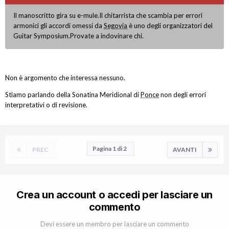
Il manoscritto gira su e-mule.Il chitarrista che scambia per errori
armonici gli accordi omessi da
Segovia
è uno degli organizzatori del
Guitar Symposium.Provate a indovinare chi.
Non è argomento che interessa nessuno.
Stiamo parlando della Sonatina Meridional di
Ponce
non degli errori
interpretativi o di revisione.
Pagina 1 di 2
PREC
AVANTI
Crea un account o accedi per lasciare un
commento
Devi essere un membro per lasciare un commento