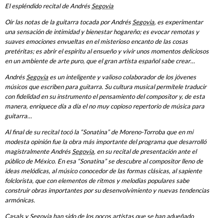
El espléndido recital de Andrés
Segovia
Oir las notas de la guitarra tocada por Andrés
Segovia
, es experimentar
una sensación de intimidad y bienestar hogareño; es evocar remotas y
suaves emociones envueltas en el misterioso encanto de las cosas
pretéritas; es abrir el espiritu al ensueño y vivir unos momentos deliciosos
en un ambiente de arte puro, que el gran artista español sabe crear…
Andrés
Segovia
es un inteligente y valioso colaborador de los jóvenes
músicos que escriben para guitarra. Su cultura musical permítele traducir
con fidelidad en su instrumento el pensamiento del compositor y, de esta
manera, enriquece día a día el no muy copioso repertorio de música para
guitarra…
Al final de su recital tocó la “Sonatina” de Moreno-Torroba que en mi
modesta opinión fue la obra más importante del programa que desarrolló
magistralmente Andrés
Segovia
, en su recital de presentación ante el
público de México. En esa “Sonatina” se descubre al compositor lleno de
ideas melódicas, al músico conocedor de las formas clásicas, al sapiente
folclorista, que con elementos de ritmos y melodias populares sabe
construir obras importantes por su desenvolvimiento y nuevas tendencias
armónicas.
Casals y
Segovia
han sido de los pocos artistas que se han adueñado