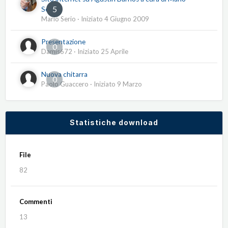
5
Serio
Mario Serio
· Iniziato
4 Giugno 2009
Presentazione
0
Damis672
· Iniziato
25 Aprile
Nuova chitarra
0
Paolo Guaccero
· Iniziato
9 Marzo
Statistiche download
File
82
Commenti
13