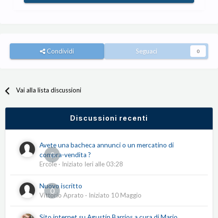
Condividi
Seguaci
0
Vai alla lista discussioni
Discussioni recenti
Avete una bacheca annunci o un mercatino di
0
compra-vendita ?
Ercole
· Iniziato
Ieri alle 03:28
Nuovo iscritto
0
Vittorio Aprato
· Iniziato
10 Maggio
Sito internet su Agustín Barrios a cura di Mario