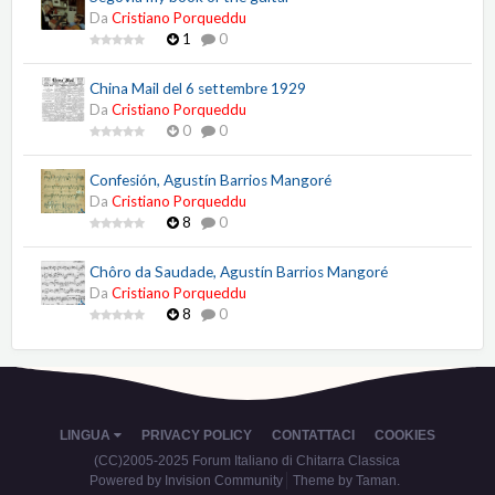
Da
Cristiano Porqueddu
1
0
China Mail del 6 settembre 1929
Da
Cristiano Porqueddu
0
0
Confesión, Agustín Barrios Mangoré
Da
Cristiano Porqueddu
8
0
Chôro da Saudade, Agustín Barrios Mangoré
Da
Cristiano Porqueddu
8
0
LINGUA
PRIVACY POLICY
CONTATTACI
COOKIES
(CC)2005-2025 Forum Italiano di Chitarra Classica
Powered by Invision Community
Theme by Taman.