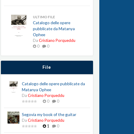
ULTIMO FILE
Catalogo delle opere
pubblicate da Matanya
Ophee
Da
Cristiano Porqueddu
0
0
File
Catalogo delle opere pubblicate da
Matanya Ophee
Da
Cristiano Porqueddu
0
0
Segovia my book of the guitar
Da
Cristiano Porqueddu
1
0