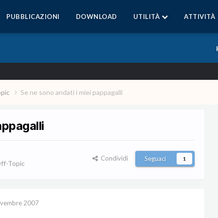
PUBBLICAZIONI
DOWNLOAD
UTILITÀ
ATTIVITÀ
opic
Se ne sono andati i miei pappagalli
appagalli
Condividi
Seguaci
1
ff-Topic
ovembre 2007