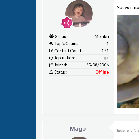
Nuovo nat
Group:
Membri
Topic Count:
11
Content Count:
171
Reputation:
0
Joined:
25/08/2006
Status:
Offline
Mago
Inviato
7 N