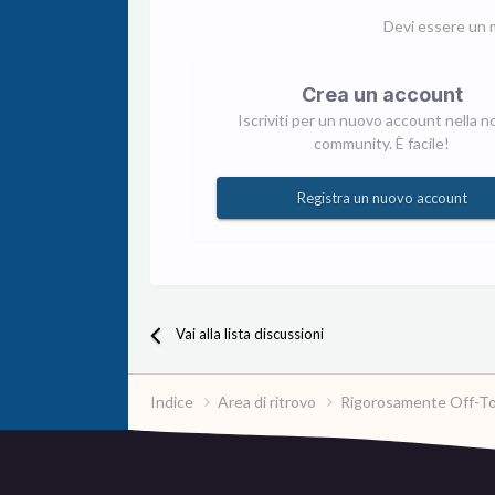
Devi essere un 
Crea un account
Iscriviti per un nuovo account nella n
community. È facile!
Registra un nuovo account
Vai alla lista discussioni
Indice
Area di ritrovo
Rigorosamente Off-T