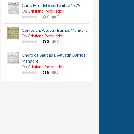
China Mail del 6 settembre 1929
Da
Cristiano Porqueddu
0
0
Confesión, Agustín Barrios Mangoré
Da
Cristiano Porqueddu
8
0
Chôro da Saudade, Agustín Barrios
Mangoré
Da
Cristiano Porqueddu
8
0