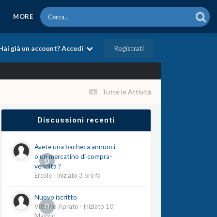
MORE
Registrati
Hai già un account? Accedi
Tutte le Attività
Discussioni recenti
Avete una bacheca annunci
o un mercatino di compra-
0
vendita ?
Ercole
· Iniziato
3 ore fa
Nuovo iscritto
0
Vittorio Aprato
· Iniziato
10
Maggio