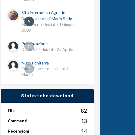
Sito internet su Agustín
Barrios a cura di Mario Serio
5
Mario Serio
· Iniziato
4 Giugno
2009
Presentazione
0
Damis672
· Iniziato
25 Aprile
Nuova chitarra
0
Paolo Guaccero
· Iniziato
9
Marzo
Statistiche download
82
File
13
Commenti
14
Recensioni