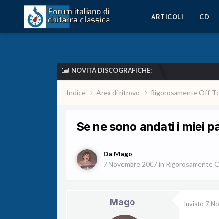
ARTICOLI
CD
NOVITÀ DISCOGRAFICHE:
Indice
Area di ritrovo
Rigorosamente Off-T
Se ne sono andati i miei p
Da
Mago
7 Novembre 2007
in
Rigorosamente O
Mago
Inviato
7 N