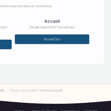
membro per lasciare un commento
Accedi
ostra
Sei già registrato? Accedi qui.
Accedi Ora
opic
Se ne sono andati i miei pappagalli