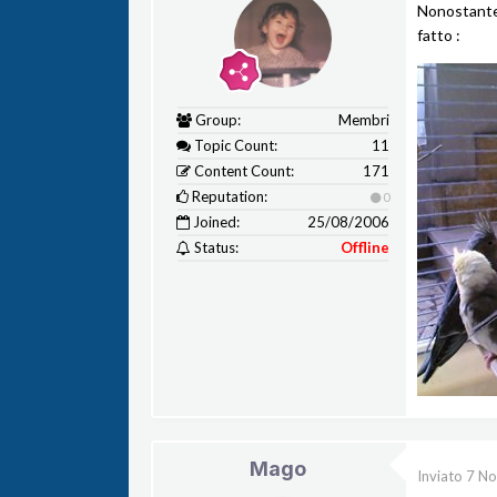
Nonostante 
fatto :
Group:
Membri
Topic Count:
11
Content Count:
171
Reputation:
0
Joined:
25/08/2006
Status:
Offline
Mago
Inviato
7 N