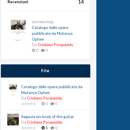
14
Recensioni
ULTIMO FILE
Catalogo delle opere
pubblicate da Matanya
Ophee
Da
Cristiano Porqueddu
0
0
File
Catalogo delle opere pubblicate da
Matanya Ophee
Da
Cristiano Porqueddu
0
0
Segovia my book of the guitar
Da
Cristiano Porqueddu
1
0