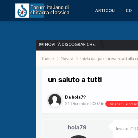
ARTICOLI
CD
NOVITÀ DISCOGRAFICHE:
Indice
Novità
Inizia da qui e presentati all
un saluto a tutti
Da
hola79
21 Dicembre 2007
in
Inizia da qui e prese
hola79
Inviato
21 D