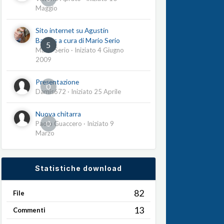
Maggio
Sito internet su Agustín
Barrios a cura di Mario Serio
5
Mario Serio
· Iniziato
4 Giugno
2009
Presentazione
0
Damis672
· Iniziato
25 Aprile
Nuova chitarra
0
Paolo Guaccero
· Iniziato
9
Marzo
Statistiche download
82
File
13
Commenti