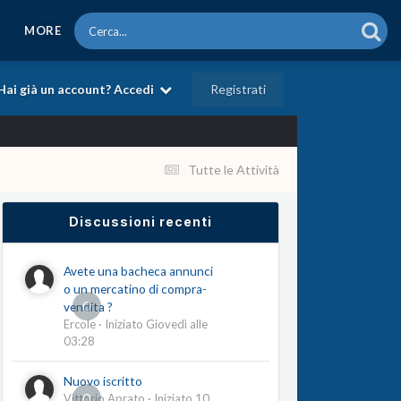
MORE
Registrati
Hai già un account? Accedi
Tutte le Attività
Discussioni recenti
Avete una bacheca annunci
o un mercatino di compra-
0
vendita ?
Ercole
· Iniziato
Giovedì alle
03:28
Nuovo iscritto
0
Vittorio Aprato
· Iniziato
10