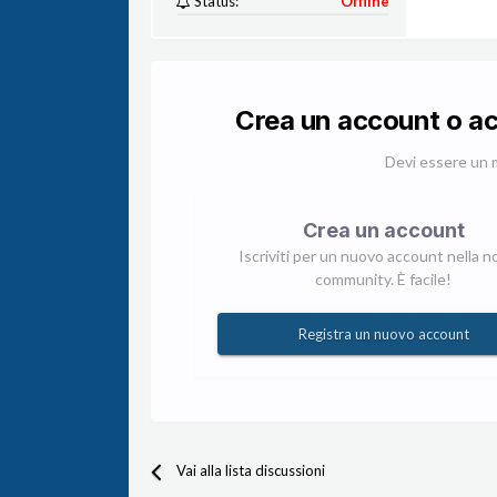
Status:
Offline
Crea un account o a
Devi essere un 
Crea un account
Iscriviti per un nuovo account nella n
community. È facile!
Registra un nuovo account
Vai alla lista discussioni