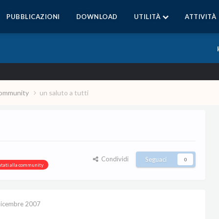
PUBBLICAZIONI
DOWNLOAD
UTILITÀ
ATTIVITÀ
a community
un saluto a tutti
Condividi
Seguaci
0
ntati alla community
icembre 2007