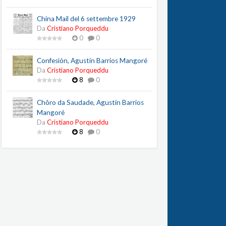
China Mail del 6 settembre 1929
Da
Cristiano Porqueddu
0
0
Confesión, Agustín Barrios Mangoré
Da
Cristiano Porqueddu
8
0
Chôro da Saudade, Agustín Barrios
Mangoré
Da
Cristiano Porqueddu
8
0