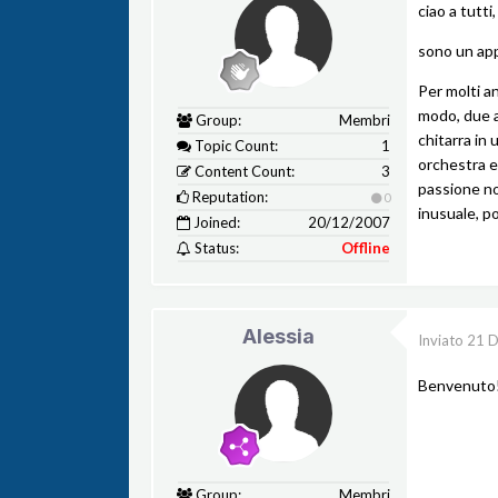
ciao a tutti,
sono un appa
Per molti a
modo, due an
Group:
Membri
chitarra in 
Topic Count:
1
orchestra e
Content Count:
3
passione no
Reputation:
0
inusuale, p
Joined:
20/12/2007
Status:
Offline
Alessia
Inviato
21 D
Benvenuto
Group:
Membri