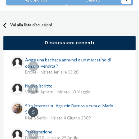
Condividi
Seguaci
1
Vai alla lista discussioni
Discussioni recenti
Avete una bacheca annunci o un mercatino di
0
compra-vendita ?
Ercole
· Iniziato
Ieri alle 03:28
Nuovo iscritto
0
Vittorio Aprato
· Iniziato
10 Maggio
Sito internet su Agustín Barrios a cura di Mario
5
Serio
Mario Serio
· Iniziato
4 Giugno 2009
Presentazione
0
Damis672
· Iniziato
25 Aprile