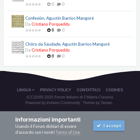
0
0
Confesión, Agustín Barrios Mangoré
Da
Cristiano Porqueddu
8
0
Chôro da Saudade, Agustín Barrios Mangoré
Da
Cristiano Porqueddu
8
0
LINGUA
PRIVACY POLICY
CONTATTACI
COOKIES
(CC)2005-2025 Forum Italiano di Chitarra Classica
Powered by Invision Community
Theme by Taman.
Informazioni importanti
I accept
Usando il Forum dichiari di essere
d'accordo con i nostri
Terms of Use
.