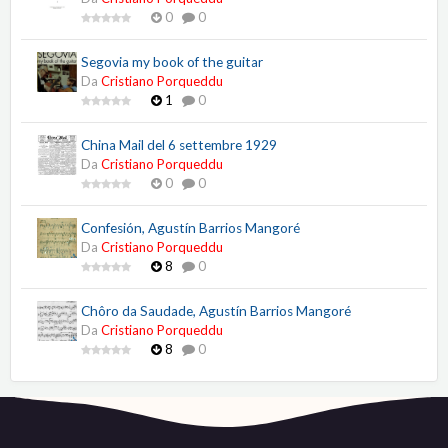
0
0
Segovia my book of the guitar
Da
Cristiano Porqueddu
1
0
China Mail del 6 settembre 1929
Da
Cristiano Porqueddu
0
0
Confesión, Agustín Barrios Mangoré
Da
Cristiano Porqueddu
8
0
Chôro da Saudade, Agustín Barrios Mangoré
Da
Cristiano Porqueddu
8
0