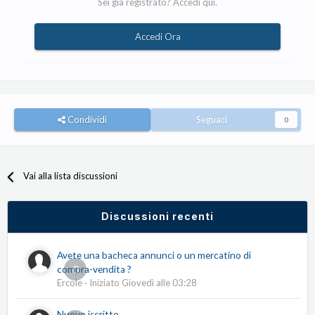
Sei già registrato? Accedi qui.
Accedi Ora
Condividi
Seguaci
0
Vai alla lista discussioni
Discussioni recenti
Avete una bacheca annunci o un mercatino di
0
compra-vendita ?
Ercole
· Iniziato
Giovedì alle 03:28
Nuovo iscritto