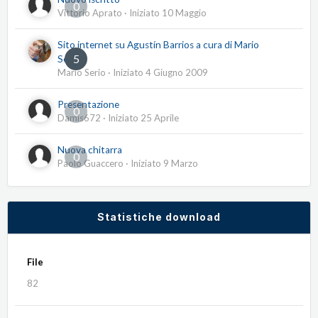
0
Vittorio Aprato
· Iniziato
10 Maggio
Sito internet su Agustín Barrios a cura di Mario
5
Serio
Mario Serio
· Iniziato
4 Giugno 2009
Presentazione
0
Damis672
· Iniziato
25 Aprile
Nuova chitarra
0
Paolo Guaccero
· Iniziato
9 Marzo
Statistiche download
File
82