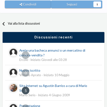
Condividi
Seguaci
1
Vai alla lista discussioni
Discussioni recenti
Avete una bacheca annunci o un mercatino di
0
compra-vendita ?
Ercole
· Iniziato
Giovedì alle 03:28
Nuovo iscritto
0
Vittorio Aprato
· Iniziato
10 Maggio
Sito internet su Agustín Barrios a cura di Mario
5
Serio
Mario Serio
· Iniziato
4 Giugno 2009
Presentazione