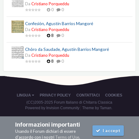
Da
Cristiano Porqueddu
0
0
Confesión, Agustín Barrios Mangoré
Da
Cristiano Porqueddu
8
0
Chôro da Saudade, Agustín Barrios Mangoré
Da
Cristiano Porqueddu
8
0
LINGUA
PRIVACY POLICY
CONTATTACI
COOKIES
(CC)2005-2025 Forum Italiano di Chitarra Classica
Powered by Invision Community
Theme by Taman.
Informazioni importanti
I accept
Usando il Forum dichiari di essere
d'accordo con i nostri
Terms of Use
.