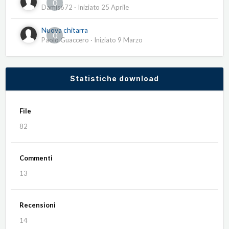
0
Damis672
· Iniziato
25 Aprile
Nuova chitarra
0
Paolo Guaccero
· Iniziato
9 Marzo
Statistiche download
File
82
Commenti
13
Recensioni
14