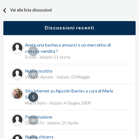
Vai alla lista discussioni
Discussioni recenti
Avete una bacheca annunci o un mercatino di
0
compra-vendita ?
Ercole
· Iniziato
11 ore fa
Nuovo iscritto
0
Vittorio Aprato
· Iniziato
10 Maggio
Sito internet su Agustín Barrios a cura di Mario
5
Serio
Mario Serio
· Iniziato
4 Giugno 2009
Presentazione
0
Damis672
· Iniziato
25 Aprile
Nuova chitarra