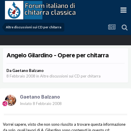
Altre discussioni sui CD per chitarra
Angelo Gilardino - Opere per chitarra
Da
Gaetano Balzano
8 Febbraio 2008
in
Altre discussioni sui CD per chitarra
Gaetano Balzano
Inviato
8 Febbraio 2008
Vorrei sapere, visto che non sono riuscito a trovare questa informazione
da solo, quali lavori di A.
Gilardino
sono contenuti in questo cd: