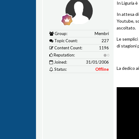
In Liguria è
In attesa di
Youtube, sc
ascoltato.
Group:
Membri
Le semplici
Topic Count:
227
di stagioni 
Content Count:
1196
Reputation:
0
Joined:
31/01/2006
La dedico ai
Status:
Offline