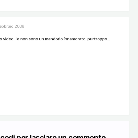
ebbraio 2008
o video. Io non sono un mandorlo innamorato, purtroppo...
ccedi per lasciare un commento