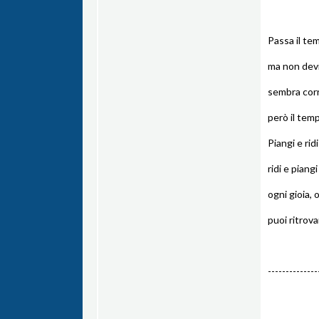
Passa il te
ma non devi
sembra corr
però il tem
Piangi e rid
ridi e piangi
ogni gioia, 
puoi ritrovar
--------------