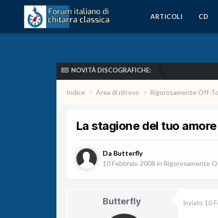
ARTICOLI
CD
NOVITÀ DISCOGRAFICHE:
Indice
Area di ritrovo
Rigorosamente Off-T
La stagione del tuo amore
Da
Butterfly
10 Febbraio 2008
in
Rigorosamente Of
Butterfly
Inviato
10 F