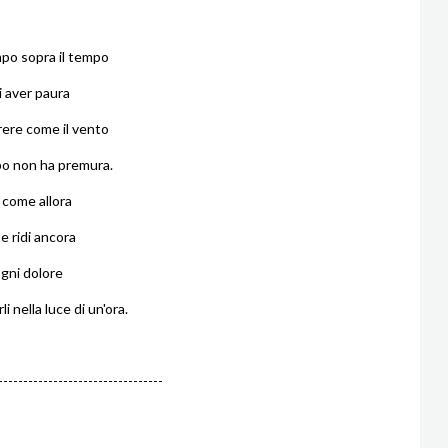
mpo sopra il tempo
 aver paura
ere come il vento
po non ha premura.
i come allora
 e ridi ancora
ogni dolore
li nella luce di un'ora.
---------------------------------