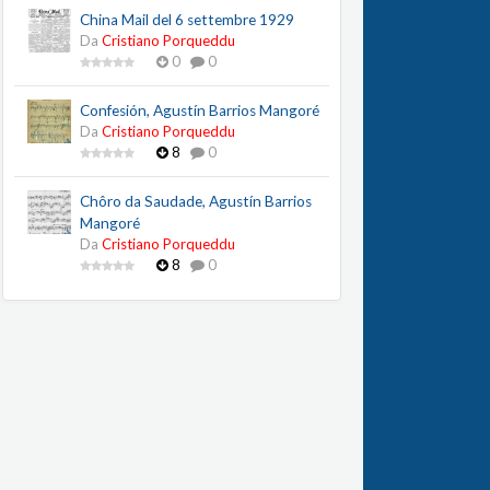
China Mail del 6 settembre 1929
Da
Cristiano Porqueddu
0
0
Confesión, Agustín Barrios Mangoré
Da
Cristiano Porqueddu
8
0
Chôro da Saudade, Agustín Barrios
Mangoré
Da
Cristiano Porqueddu
8
0