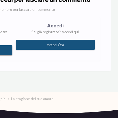
membro per lasciare un commento
Accedi
ostra
Sei già registrato? Accedi qui.
Accedi Ora
opic
La stagione del tuo amore