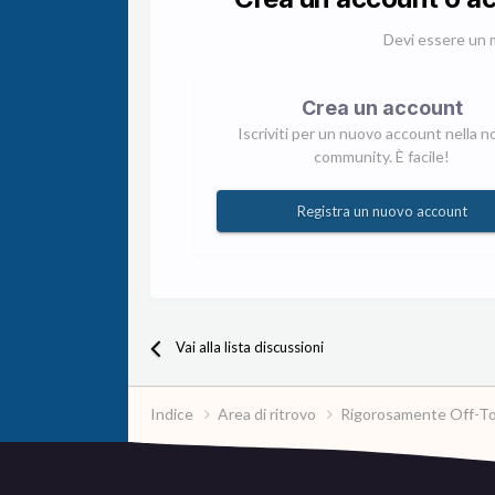
Devi essere un 
Crea un account
Iscriviti per un nuovo account nella n
community. È facile!
Registra un nuovo account
Vai alla lista discussioni
Indice
Area di ritrovo
Rigorosamente Off-T