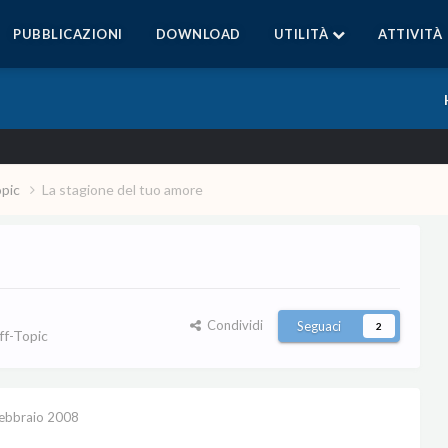
PUBBLICAZIONI
DOWNLOAD
UTILITÀ
ATTIVITÀ
opic
La stagione del tuo amore
Condividi
Seguaci
2
f-Topic
ebbraio 2008