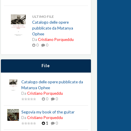
ULTIMO FILE
Catalogo delle opere
pubblicate da Matanya
Ophee
Da
Cristiano Porqueddu
0
0
File
Catalogo delle opere pubblicate da
Matanya Ophee
Da
Cristiano Porqueddu
0
0
Segovia my book of the guitar
Da
Cristiano Porqueddu
1
0