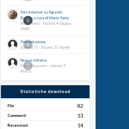
Sito internet su Agustín
Barrios a cura di Mario Serio
5
Mario Serio
· Iniziato
4 Giugno
2009
Presentazione
0
Damis672
· Iniziato
25 Aprile
Nuova chitarra
0
Paolo Guaccero
· Iniziato
9
Marzo
Statistiche download
82
File
13
Commenti
14
Recensioni