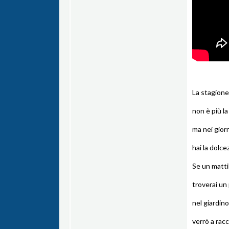
La stagione
non è più l
ma nei gior
hai la dolce
Se un mattin
troverai un 
nel giardin
verrò a racc