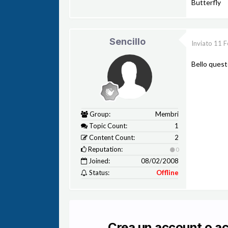
Butterfly
Sencillo
Inviato
11 F
Bello quest
Group:
Membri
Topic Count:
1
Content Count:
2
Reputation:
0
Joined:
08/02/2008
Status:
Offline
Crea un account o a