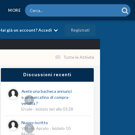
MORE
Registrati
Hai già un account? Accedi
Tutte le Attività
Discussioni recenti
Avete una bacheca annunci
o un mercatino di compra-
0
vendita ?
Ercole
· Iniziato
Ieri alle 03:28
Nuovo iscritto
0
Vittorio Aprato
· Iniziato
10
Maggio