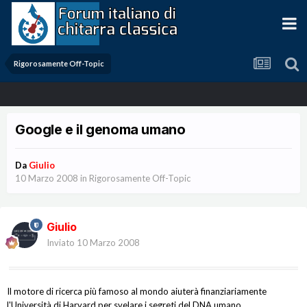
Rigorosamente Off-Topic
Google e il genoma umano
Da
Giulio
10 Marzo 2008
in
Rigorosamente Off-Topic
Giulio
Inviato
10 Marzo 2008
Il motore di ricerca più famoso al mondo aiuterà finanziariamente
l'Università di Harvard per svelare i segreti del DNA umano.