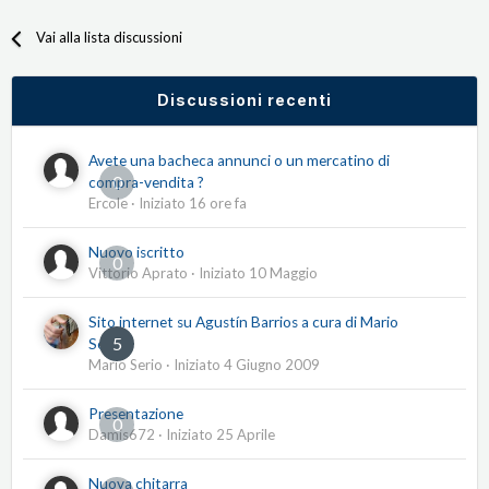
Vai alla lista discussioni
Discussioni recenti
Avete una bacheca annunci o un mercatino di
0
compra-vendita ?
Ercole
· Iniziato
16 ore fa
Nuovo iscritto
0
Vittorio Aprato
· Iniziato
10 Maggio
Sito internet su Agustín Barrios a cura di Mario
5
Serio
Mario Serio
· Iniziato
4 Giugno 2009
Presentazione
0
Damis672
· Iniziato
25 Aprile
Nuova chitarra