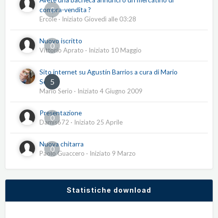
Avete una bacheca annunci o un mercatino di
0
compra-vendita ?
Ercole
· Iniziato
Giovedì alle 03:28
Nuovo iscritto
0
Vittorio Aprato
· Iniziato
10 Maggio
Sito internet su Agustín Barrios a cura di Mario
5
Serio
Mario Serio
· Iniziato
4 Giugno 2009
Presentazione
0
Damis672
· Iniziato
25 Aprile
Nuova chitarra
0
Paolo Guaccero
· Iniziato
9 Marzo
Statistiche download