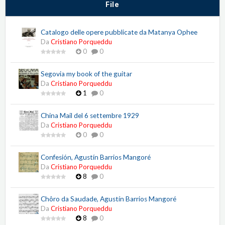
File
Catalogo delle opere pubblicate da Matanya Ophee
Da
Cristiano Porqueddu
0
0
Segovia my book of the guitar
Da
Cristiano Porqueddu
1
0
China Mail del 6 settembre 1929
Da
Cristiano Porqueddu
0
0
Confesión, Agustín Barrios Mangoré
Da
Cristiano Porqueddu
8
0
Chôro da Saudade, Agustín Barrios Mangoré
Da
Cristiano Porqueddu
8
0