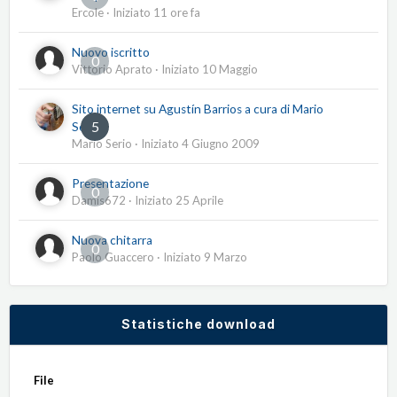
Ercole
· Iniziato
11 ore fa
Nuovo iscritto
0
Vittorio Aprato
· Iniziato
10 Maggio
Sito internet su Agustín Barrios a cura di Mario
5
Serio
Mario Serio
· Iniziato
4 Giugno 2009
Presentazione
0
Damis672
· Iniziato
25 Aprile
Nuova chitarra
0
Paolo Guaccero
· Iniziato
9 Marzo
Statistiche download
File