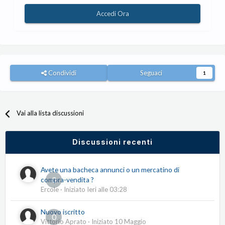
Accedi Ora
Condividi
Seguaci
1
Vai alla lista discussioni
Discussioni recenti
Avete una bacheca annunci o un mercatino di
0
compra-vendita ?
Ercole
· Iniziato
Ieri alle 03:28
Nuovo iscritto
0
Vittorio Aprato
· Iniziato
10 Maggio