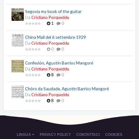
Segovia my book of the guitar
Da
Cristiano Porqueddu
1
0
China Mail del 6 settembre 1929
Da
Cristiano Porqueddu
0
0
Confesión, Agustín Barrios Mangoré
Da
Cristiano Porqueddu
8
0
Chôro da Saudade, Agustín Barrios Mangoré
Da
Cristiano Porqueddu
8
0
LINGUA
PRIVACY POLICY
CONTATTACI
COOKIES