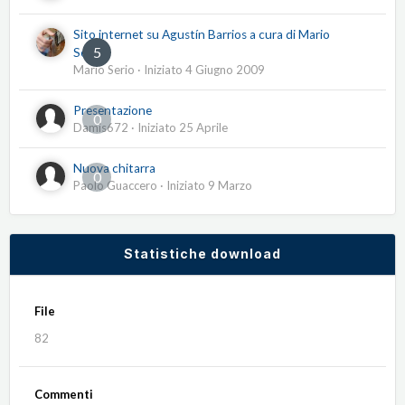
Sito internet su Agustín Barrios a cura di Mario
5
Serio
Mario Serio
· Iniziato
4 Giugno 2009
Presentazione
0
Damis672
· Iniziato
25 Aprile
Nuova chitarra
0
Paolo Guaccero
· Iniziato
9 Marzo
Statistiche download
File
82
Commenti