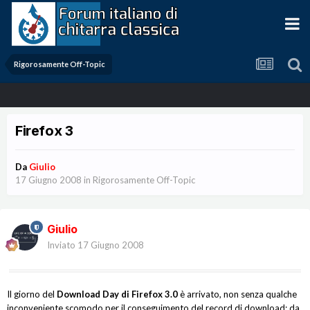
Rigorosamente Off-Topic
Firefox 3
Da
Giulio
17 Giugno 2008
in
Rigorosamente Off-Topic
Giulio
Inviato
17 Giugno 2008
Il giorno del
Download Day di Firefox 3.0
è arrivato, non senza qualche
inconveniente scomodo per il conseguimento del record di download: da