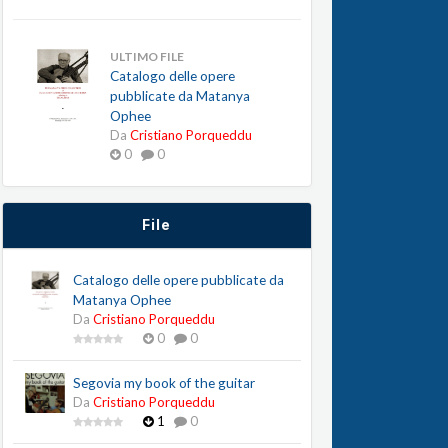
ULTIMO FILE
Catalogo delle opere
pubblicate da Matanya
Ophee
Da
Cristiano Porqueddu
0
0
File
Catalogo delle opere pubblicate da
Matanya Ophee
Da
Cristiano Porqueddu
0
0
Segovia my book of the guitar
Da
Cristiano Porqueddu
1
0