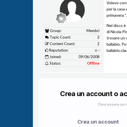
Volevo consi
per la casa
primavera "
Nel disco è 
Group:
Membri
di Nicola P
Topic Count:
2
trovare un 
Content Count:
2
ballabio. Po
Reputation:
ballabio.cla
0
Joined:
09/06/2008
Status:
Offline
Crea un account o a
Devi essere un 
Crea un account