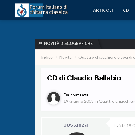
ARTICOLI
CD
NOVITÀ DISCOGRAFICHE:
Indice
Novità
Quattro chiacchiere e voci di 
CD di Claudio Ballabio
Da
costanza
19 Giugno 2008
in
Quattro chiacchiere 
costanza
Inviato
19 G