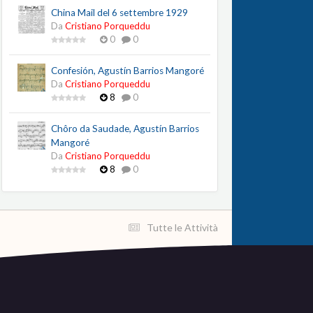
China Mail del 6 settembre 1929
Da
Cristiano Porqueddu
0
0
Confesión, Agustín Barrios Mangoré
Da
Cristiano Porqueddu
8
0
Chôro da Saudade, Agustín Barrios
Mangoré
Da
Cristiano Porqueddu
8
0
Tutte le Attività