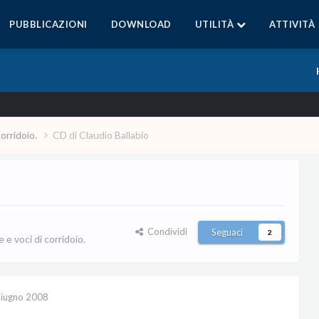
PUBBLICAZIONI
DOWNLOAD
UTILITÀ
ATTIVITÀ
corridoio.
CD di Claudio Ballabio
Condividi
Seguaci
2
e voci di corridoio.
iugno 2008