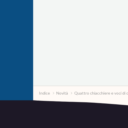
Indice
Novità
Quattro chiacchiere e voci di 