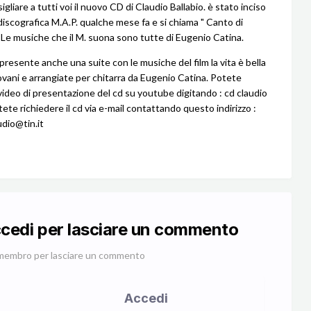
gliare a tutti voi il nuovo CD di Claudio Ballabio. è stato inciso
 discografica M.A.P. qualche mese fa e si chiama " Canto di
. Le musiche che il M. suona sono tutte di Eugenio Catina.
presente anche una suite con le musiche del film la vita è bella
iovani e arrangiate per chitarra da Eugenio Catina. Potete
video di presentazione del cd su youtube digitando : cd claudio
tete richiedere il cd via e-mail contattando questo indirizzo :
udio@tin.it
ccedi per lasciare un commento
membro per lasciare un commento
Accedi