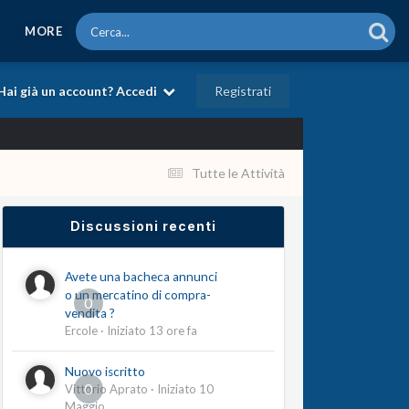
MORE
Registrati
Hai già un account? Accedi
Tutte le Attività
Discussioni recenti
Avete una bacheca annunci
o un mercatino di compra-
0
vendita ?
Ercole
· Iniziato
13 ore fa
Nuovo iscritto
0
Vittorio Aprato
· Iniziato
10
Maggio