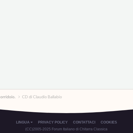
corridoio.
CD di Claudio Ballabio
LINGUA
PRIVACY POLICY
CONTATTACI
COOKIES
(CC)2005-2025 Forum Italiano di Chitarra Classica