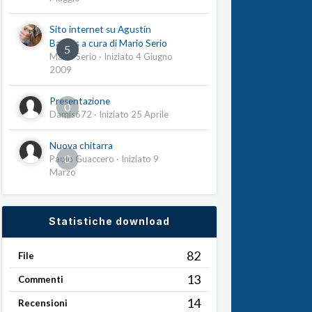
Sito internet su Agustín
Barrios a cura di Mario Serio
5
Mario Serio
· Iniziato
4 Giugno
2009
Presentazione
0
Damis672
· Iniziato
25 Aprile
Nuova chitarra
0
Paolo Guaccero
· Iniziato
9
Marzo
Statistiche download
82
File
13
Commenti
14
Recensioni