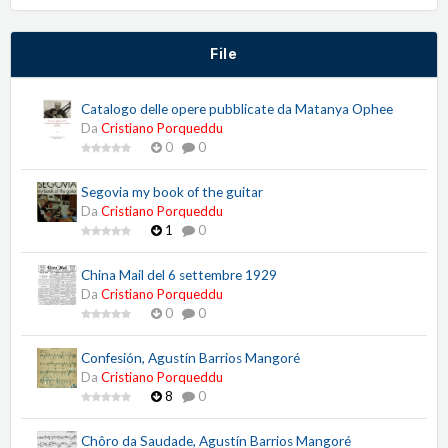
File
Catalogo delle opere pubblicate da Matanya Ophee
Da
Cristiano Porqueddu
0
0
Segovia my book of the guitar
Da
Cristiano Porqueddu
1
0
China Mail del 6 settembre 1929
Da
Cristiano Porqueddu
0
0
Confesión, Agustín Barrios Mangoré
Da
Cristiano Porqueddu
8
0
Chôro da Saudade, Agustín Barrios Mangoré