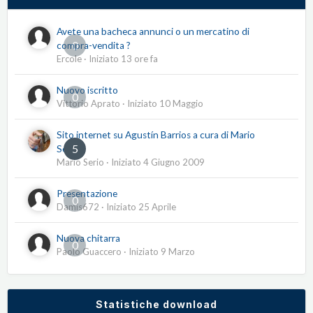
Avete una bacheca annunci o un mercatino di
0
compra-vendita ?
Ercole
· Iniziato
13 ore fa
Nuovo iscritto
0
Vittorio Aprato
· Iniziato
10 Maggio
Sito internet su Agustín Barrios a cura di Mario
5
Serio
Mario Serio
· Iniziato
4 Giugno 2009
Presentazione
0
Damis672
· Iniziato
25 Aprile
Nuova chitarra
0
Paolo Guaccero
· Iniziato
9 Marzo
Statistiche download