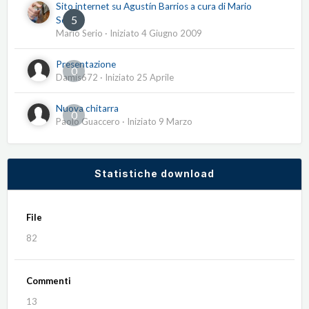
Sito internet su Agustín Barrios a cura di Mario
5
Serio
Mario Serio
· Iniziato
4 Giugno 2009
Presentazione
0
Damis672
· Iniziato
25 Aprile
Nuova chitarra
0
Paolo Guaccero
· Iniziato
9 Marzo
Statistiche download
File
82
Commenti
13