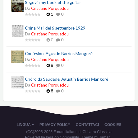
Segovia my book of the guitar
Da
Cristiano Porqueddu
1
0
China Mail del 6 settembre 1929
Da
Cristiano Porqueddu
0
0
Confesión, Agustín Barrios Mangoré
Da
Cristiano Porqueddu
8
0
Chôro da Saudade, Agustín Barrios Mangoré
Da
Cristiano Porqueddu
8
0
LINGUA
PRIVACY POLICY
CONTATTACI
COOKIES
(CC)2005-2025 Forum Italiano di Chitarra Classica
Powered by Invision Community
Theme by Taman.