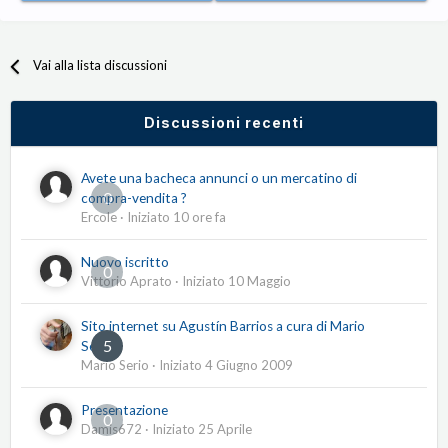
Vai alla lista discussioni
Discussioni recenti
Avete una bacheca annunci o un mercatino di
0
compra-vendita ?
Ercole
· Iniziato
10 ore fa
Nuovo iscritto
0
Vittorio Aprato
· Iniziato
10 Maggio
Sito internet su Agustín Barrios a cura di Mario
5
Serio
Mario Serio
· Iniziato
4 Giugno 2009
Presentazione
0
Damis672
· Iniziato
25 Aprile