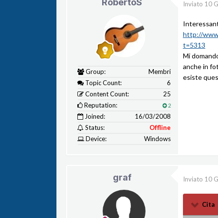
RobertoS
Inviato
10 G
Interessan
http://www.
t=5313
Mi domando 
anche in fo
Group:
Membri
esiste ques
Topic Count:
6
Content Count:
25
Reputation:
2
Joined:
16/03/2008
Status:
Offline
Device:
Windows
graf
Inviato
10 G
Cita