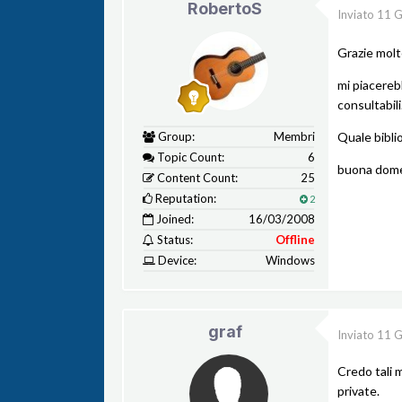
RobertoS
Inviato
11 G
Grazie molt
mi piacereb
consultabili
Group:
Membri
Quale biblio
Topic Count:
6
buona dom
Content Count:
25
Reputation:
2
Joined:
16/03/2008
Status:
Offline
Device:
Windows
graf
Inviato
11 G
Credo tali m
private.