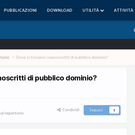
PUBBLICAZIONI
DOWNLOAD
UTILITÀ
ATTIVITÀ
rtorio
Dove si trovano i manoscritti di pubblico dominio?
oscritti di pubblico dominio?
Condividi
Seguaci
1
sul repertorio