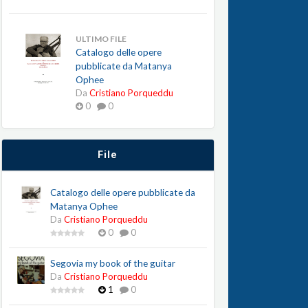
ULTIMO FILE
Catalogo delle opere
pubblicate da Matanya
Ophee
Da
Cristiano Porqueddu
0
0
File
Catalogo delle opere pubblicate da
Matanya Ophee
Da
Cristiano Porqueddu
0
0
Segovia my book of the guitar
Da
Cristiano Porqueddu
1
0