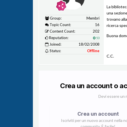
La bibliote
una sezione
Group:
Membri
trovano alla
Topic Count:
16
ricerca spec
Content Count:
202
Buona dome
Reputation:
53
Joined:
18/02/2008
Status:
Offline
C.C.
Crea un account o a
Devi essere un 
Crea un account
Iscriviti per un nuovo account nella n
community. È facile!