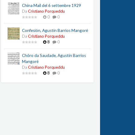
China Mail del 6 settembre 1929
Da
Cristiano Porqueddu
0
0
Confesión, Agustín Barrios Mangoré
Da
Cristiano Porqueddu
8
0
Chôro da Saudade, Agustín Barrios
Mangoré
Da
Cristiano Porqueddu
8
0