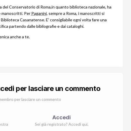
ca del Conservatorio di Roma,in quanto biblioteca nazionale, ha
 manoscritti. Per
Paganini
, sempre a Roma, i manoscritti si
 Biblioteca Casanatense. E' consigliabile ogni volta fare una
ifica partendo dalle bibliografie e dai cataloghi.
nica anche a te.
ccedi per lasciare un commento
membro per lasciare un commento
Accedi
ostra
Sei già registrato? Accedi qui.