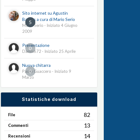
Sito internet su Agustín
Barrios a cura di Mario Serio
5
Mario Serio
· Iniziato
4 Giugno
2009
Presentazione
0
Damis672
· Iniziato
25 Aprile
Nuova chitarra
0
Paolo Guaccero
· Iniziato
9
Marzo
Statistiche download
82
File
13
Commenti
14
Recensioni