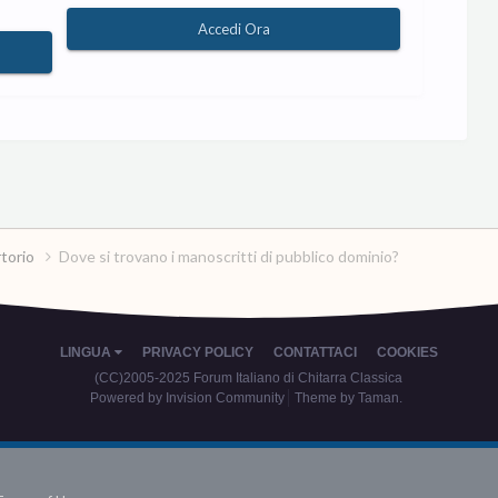
Accedi Ora
rtorio
Dove si trovano i manoscritti di pubblico dominio?
LINGUA
PRIVACY POLICY
CONTATTACI
COOKIES
(CC)2005-2025 Forum Italiano di Chitarra Classica
Powered by Invision Community
Theme by Taman.