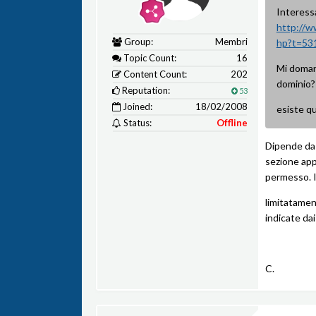
Interess
http://w
Group:
Membri
hp?t=53
Topic Count:
16
Mi doman
Content Count:
202
dominio?
Reputation:
53
Joined:
18/02/2008
esiste qu
Status:
Offline
Dipende da 
sezione appo
permesso. I
limitatamen
indicate dai
C.