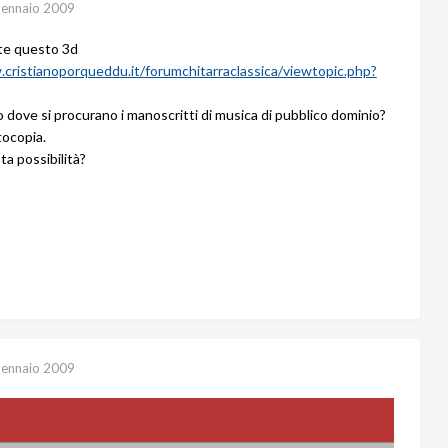
ennaio 2009
te questo 3d
cristianoporqueddu.it/forumchitarraclassica/viewtopic.php?
dove si procurano i manoscritti di musica di pubblico dominio?
tocopia.
ta possibilità?
ennaio 2009