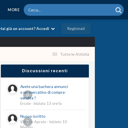
MORE
Registrati
Hai già un account? Accedi
Tutte le Attività
Discussioni recenti
Avete una bacheca annunci
o un mercatino di compra-
0
vendita ?
Ercole
· Iniziato
13 ore fa
Nuovo iscritto
0
Vittorio Aprato
· Iniziato
10
Maggio