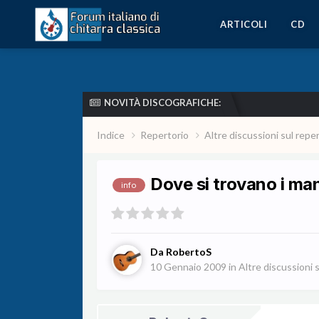
ARTICOLI
CD
NOVITÀ DISCOGRAFICHE:
Indice
Repertorio
Altre discussioni sul repe
Dove si trovano i man
info
Da
RobertoS
10 Gennaio 2009
in
Altre discussioni 