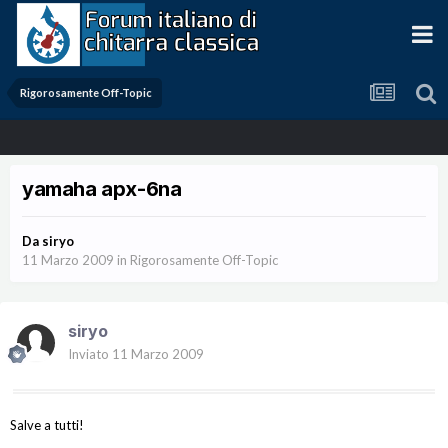
Rigorosamente Off-Topic
yamaha apx-6na
Da
siryo
11 Marzo 2009
in
Rigorosamente Off-Topic
siryo
Inviato
11 Marzo 2009
Salve a tutti!