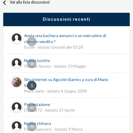
Vai alla lista discussioni
Discussioni recenti
Avete una bacheca annunci o un mercatino di
0
compra-vendita ?
Ercole
· Iniziato
Giovedì alle 03:28
Nuovo iscritto
0
Vittorio Aprato
· Iniziato
10 Maggio
Sito internet su Agustín Barrios a cura di Mario
5
Serio
Mario Serio
· Iniziato
4 Giugno 2009
Presentazione
0
Damis672
· Iniziato
25 Aprile
Nuova chitarra
0
Paolo Guaccero
· Iniziato
9 Marzo