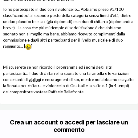
Io ho partecipato in duo con il violoncello... Abbiamo preso 93/100
classificandoci al secondo posto della categoria senza limiti d'età, dietro
un duo pianoforte e sax (già diplomati) e un duo di chitarra (diplomandi a
breve)... la cosa che più mi riempie di soddisfazione è che abbiamo
suonato non al meglio ma bene, abbiamo ricevuto complimenti dalla
commissione e dagli altri partecipanti per il livello musicale e di duo
raggiunto... [
]
Mi scuserete se non ricordo il programma ed i nomi degli altri
partecipanti... il duo di chitarre ha suonato una tarantella e le variazioni
concertanti di
giuliani
e encuragment di sor, mentre noi abbiamo esaguito
la Sonata per chitarra e violoncello di Gnattali e la suite n.1 (in 4 tempi)
del compositore vastese Raffaele Bellafronte...
Crea un account o accedi per lasciare un
commento