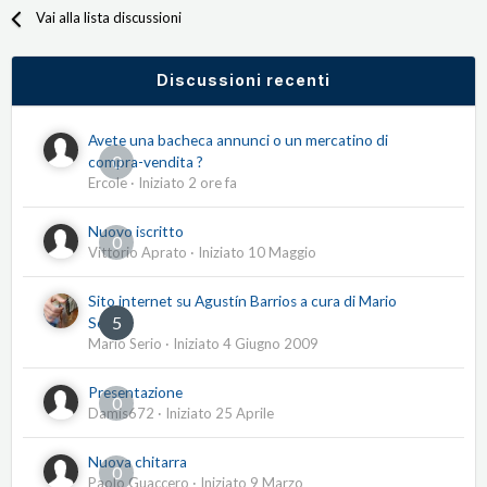
Vai alla lista discussioni
Discussioni recenti
Avete una bacheca annunci o un mercatino di
0
compra-vendita ?
Ercole
· Iniziato
2 ore fa
Nuovo iscritto
0
Vittorio Aprato
· Iniziato
10 Maggio
Sito internet su Agustín Barrios a cura di Mario
5
Serio
Mario Serio
· Iniziato
4 Giugno 2009
Presentazione
0
Damis672
· Iniziato
25 Aprile
Nuova chitarra
0
Paolo Guaccero
· Iniziato
9 Marzo