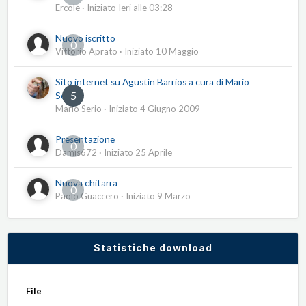
Ercole
· Iniziato
Ieri alle 03:28
Nuovo iscritto
0
Vittorio Aprato
· Iniziato
10 Maggio
Sito internet su Agustín Barrios a cura di Mario
5
Serio
Mario Serio
· Iniziato
4 Giugno 2009
Presentazione
0
Damis672
· Iniziato
25 Aprile
Nuova chitarra
0
Paolo Guaccero
· Iniziato
9 Marzo
Statistiche download
File