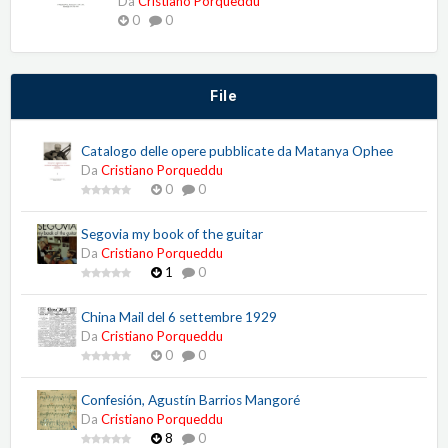
Da
Cristiano Porqueddu
0
0
File
Catalogo delle opere pubblicate da Matanya Ophee
Da
Cristiano Porqueddu
0
0
Segovia my book of the guitar
Da
Cristiano Porqueddu
1
0
China Mail del 6 settembre 1929
Da
Cristiano Porqueddu
0
0
Confesión, Agustín Barrios Mangoré
Da
Cristiano Porqueddu
8
0