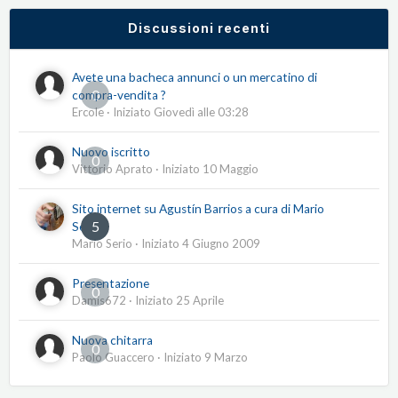
Discussioni recenti
Avete una bacheca annunci o un mercatino di
0
compra-vendita ?
Ercole
· Iniziato
Giovedì alle 03:28
Nuovo iscritto
0
Vittorio Aprato
· Iniziato
10 Maggio
Sito internet su Agustín Barrios a cura di Mario
5
Serio
Mario Serio
· Iniziato
4 Giugno 2009
Presentazione
0
Damis672
· Iniziato
25 Aprile
Nuova chitarra
0
Paolo Guaccero
· Iniziato
9 Marzo