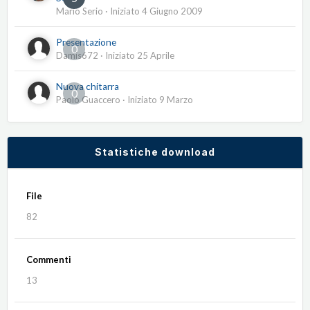
Mario Serio
· Iniziato
4 Giugno 2009
Presentazione
0
Damis672
· Iniziato
25 Aprile
Nuova chitarra
0
Paolo Guaccero
· Iniziato
9 Marzo
Statistiche download
File
82
Commenti
13