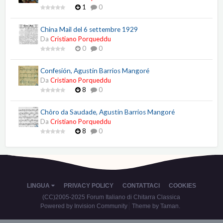
1
0
China Mail del 6 settembre 1929
Da
Cristiano Porqueddu
0
0
Confesión, Agustín Barrios Mangoré
Da
Cristiano Porqueddu
8
0
Chôro da Saudade, Agustín Barrios Mangoré
Da
Cristiano Porqueddu
8
0
LINGUA
PRIVACY POLICY
CONTATTACI
COOKIES
(CC)2005-2025 Forum Italiano di Chitarra Classica
Powered by Invision Community
Theme by Taman.