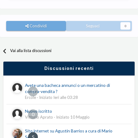
Condividi
Seguaci
0
Vai alla lista discussioni
Discussioni recenti
Avete una bacheca annunci o un mercatino di
0
compra-vendita ?
Ercole
· Iniziato
Ieri alle 03:28
Nuovo iscritto
0
Vittorio Aprato
· Iniziato
10 Maggio
Sito internet su Agustín Barrios a cura di Mario
5
Serio