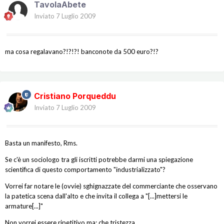
TavolaAbete
Inviato
7 Luglio 2009
ma cosa regalavano?!?!?! banconote da 500 euro?!?
Cristiano Porqueddu
Inviato
7 Luglio 2009
Basta un manifesto, Rms.
Se c'è un sociologo tra gli iscritti potrebbe darmi una spiegazione
scientifica di questo comportamento "industrializzato"?
Vorrei far notare le (ovvie) sghignazzate del commerciante che osservano
la patetica scena dall'alto e che invita il collega a "[...]mettersi le
armature[...]"
Non vorrei essere ripetitivo ma: che tristezza.