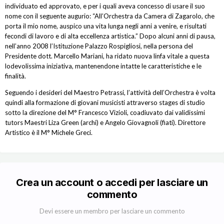
individuato ed approvato, e per i quali aveva concesso di usare il suo
nome con il seguente augurio: “All’Orchestra da Camera di Zagarolo, che
porta il mio nome, auspico una vita lunga negli anni a venire, e risultati
fecondi di lavoro e di alta eccellenza artistica.” Dopo alcuni anni di pausa,
nell’anno 2008 l’Istituzione Palazzo Rospigliosi, nella persona del
Presidente dott. Marcello Mariani, ha ridato nuova linfa vitale a questa
lodevolissima iniziativa, mantenendone intatte le caratteristiche e le
finalità.
Seguendo i desideri del Maestro Petrassi, l’attività dell’Orchestra è volta
quindi alla formazione di giovani musicisti attraverso stages di studio
sotto la direzione del M° Francesco Vizioli, coadiuvato dai validissimi
tutors Maestri Liza Green (archi) e Angelo Giovagnoli (fiati). Direttore
Artistico è il M° Michele Greci.
Crea un account o accedi per lasciare un
commento
Devi essere un membro per lasciare un commento