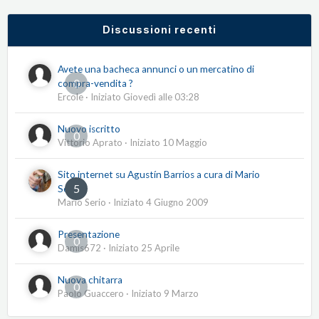
Discussioni recenti
Avete una bacheca annunci o un mercatino di
0
compra-vendita ?
Ercole
· Iniziato
Giovedì alle 03:28
Nuovo iscritto
0
Vittorio Aprato
· Iniziato
10 Maggio
Sito internet su Agustín Barrios a cura di Mario
5
Serio
Mario Serio
· Iniziato
4 Giugno 2009
Presentazione
0
Damis672
· Iniziato
25 Aprile
Nuova chitarra
0
Paolo Guaccero
· Iniziato
9 Marzo