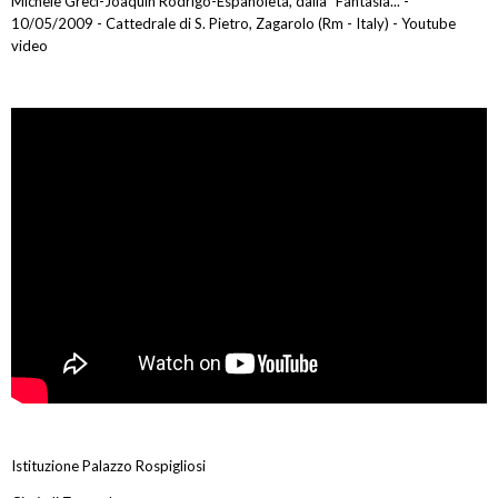
Michele Greci-Joaquin Rodrigo-Espanoleta, dalla "Fantasia..."-
10/05/2009 - Cattedrale di S. Pietro, Zagarolo (Rm - Italy) - Youtube
video
Istituzione Palazzo Rospigliosi