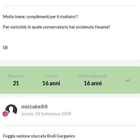
Molto bene: complimenti per il risultato!!
Per curiosità: in quale conservatorio hai sostenuto l'esame?
EB
Risposte
Creato
Ultima Risposta
21
16 anni
16 anni
mistake89
Inviato
18 Settembre 2009
Foggia sezione staccata Rodi Garganico