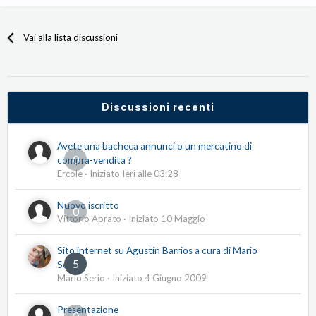
Vai alla lista discussioni
Discussioni recenti
Avete una bacheca annunci o un mercatino di
0
compra-vendita ?
Ercole
· Iniziato
Ieri alle 03:28
Nuovo iscritto
0
Vittorio Aprato
· Iniziato
10 Maggio
Sito internet su Agustín Barrios a cura di Mario
5
Serio
Mario Serio
· Iniziato
4 Giugno 2009
Presentazione
0