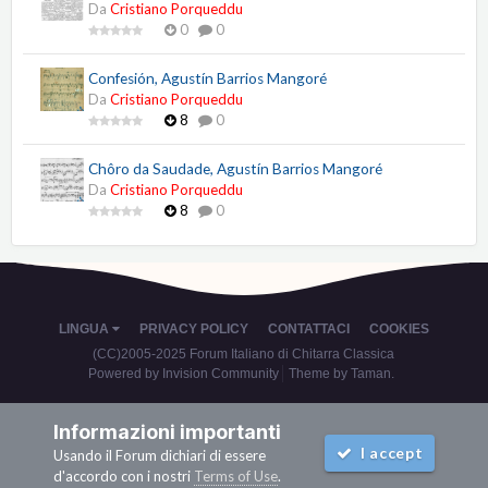
Da
Cristiano Porqueddu
0
0
Confesión, Agustín Barrios Mangoré
Da
Cristiano Porqueddu
8
0
Chôro da Saudade, Agustín Barrios Mangoré
Da
Cristiano Porqueddu
8
0
LINGUA
PRIVACY POLICY
CONTATTACI
COOKIES
(CC)2005-2025 Forum Italiano di Chitarra Classica
Powered by Invision Community
Theme by Taman.
Informazioni importanti
I accept
Usando il Forum dichiari di essere
d'accordo con i nostri
Terms of Use
.