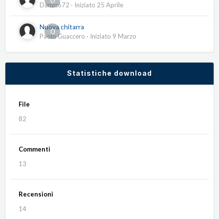
Damis672
· Iniziato
25 Aprile
Nuova chitarra
0
Paolo Guaccero
· Iniziato
9 Marzo
Statistiche download
File
82
Commenti
13
Recensioni
14