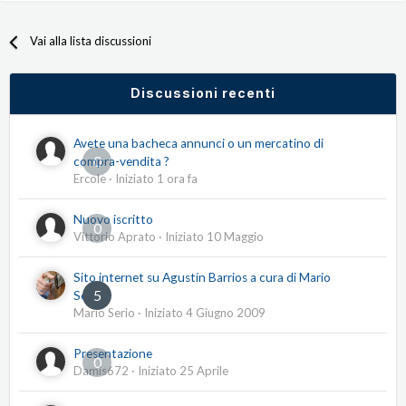
Vai alla lista discussioni
Discussioni recenti
Avete una bacheca annunci o un mercatino di
0
compra-vendita ?
Ercole
· Iniziato
1 ora fa
Nuovo iscritto
0
Vittorio Aprato
· Iniziato
10 Maggio
Sito internet su Agustín Barrios a cura di Mario
5
Serio
Mario Serio
· Iniziato
4 Giugno 2009
Presentazione
0
Damis672
· Iniziato
25 Aprile