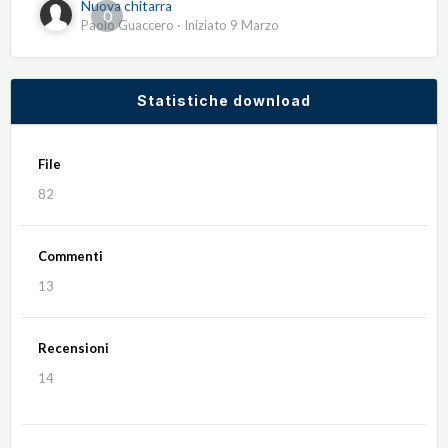
Nuova chitarra
0
Paolo Guaccero
· Iniziato
9 Marzo
Statistiche download
File
82
Commenti
13
Recensioni
14