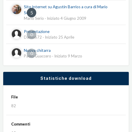
Sito internet su Agustín Barrios a cura di Mario
5
Serio
Mario Serio
· Iniziato
4 Giugno 2009
Presentazione
0
Damis672
· Iniziato
25 Aprile
Nuova chitarra
0
Paolo Guaccero
· Iniziato
9 Marzo
Statistiche download
File
82
Commenti