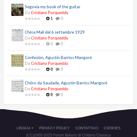
Segovia my book of the guitar
Da
Cristiano Porqueddu
1
0
China Mail del 6 settembre 1929
Da
Cristiano Porqueddu
0
0
Confesión, Agustín Barrios Mangoré
Da
Cristiano Porqueddu
8
0
Chôro da Saudade, Agustín Barrios Mangoré
Da
Cristiano Porqueddu
8
0
LINGUA
PRIVACY POLICY
CONTATTACI
COOKIES
(CC)2005-2025 Forum Italiano di Chitarra Classica