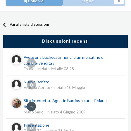
Condividi
Seguaci
0
Vai alla lista discussioni
Discussioni recenti
Avete una bacheca annunci o un mercatino di
0
compra-vendita ?
Ercole
· Iniziato
Ieri alle 03:28
Nuovo iscritto
0
Vittorio Aprato
· Iniziato
10 Maggio
Sito internet su Agustín Barrios a cura di Mario
5
Serio
Mario Serio
· Iniziato
4 Giugno 2009
Presentazione
0
Damis672
· Iniziato
25 Aprile