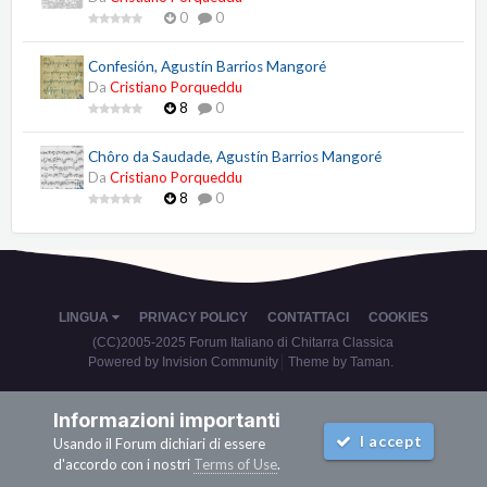
0
0
Confesión, Agustín Barrios Mangoré
Da
Cristiano Porqueddu
8
0
Chôro da Saudade, Agustín Barrios Mangoré
Da
Cristiano Porqueddu
8
0
LINGUA
PRIVACY POLICY
CONTATTACI
COOKIES
(CC)2005-2025 Forum Italiano di Chitarra Classica
Powered by Invision Community
Theme by Taman.
Informazioni importanti
I accept
Usando il Forum dichiari di essere
d'accordo con i nostri
Terms of Use
.