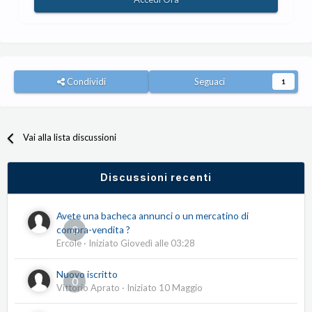
Condividi
Seguaci
1
Vai alla lista discussioni
Discussioni recenti
Avete una bacheca annunci o un mercatino di
0
compra-vendita ?
Ercole
· Iniziato
Giovedì alle 03:28
Nuovo iscritto
0
Vittorio Aprato
· Iniziato
10 Maggio