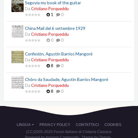
Segovia my book of the guitar
Da
Cristiano Porqueddu
1
0
China Mail del 6 settembre 1929
Da
Cristiano Porqueddu
0
0
Confesión, Agustín Barrios Mangoré
Da
Cristiano Porqueddu
8
0
Chôro da Saudade, Agustín Barrios Mangoré
Da
Cristiano Porqueddu
8
0
LINGUA
PRIVACY POLICY
CONTATTACI
COOKIES
(CC)2005-2025 Forum Italiano di Chitarra Classica
Powered by Invision Community
Theme by Taman.