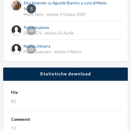
Sito internet su Agustín Barrios a cura di Mario
5
Serio
Mario Serio
· Iniziato
4 Giugno 2009
Presentazione
0
Damis672
· Iniziato
25 Aprile
Nuova chitarra
0
Paolo Guaccero
· Iniziato
9 Marzo
Statistiche download
File
82
Commenti
13