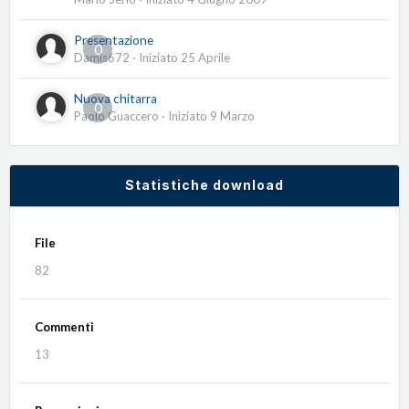
Presentazione
0
Damis672
· Iniziato
25 Aprile
Nuova chitarra
0
Paolo Guaccero
· Iniziato
9 Marzo
Statistiche download
File
82
Commenti
13