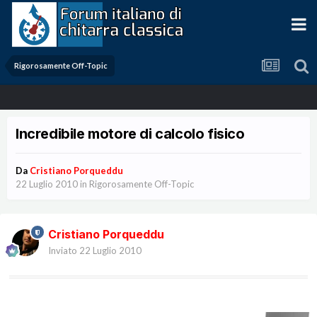
Rigorosamente Off-Topic
Incredibile motore di calcolo fisico
Da
Cristiano Porqueddu
22 Luglio 2010
in
Rigorosamente Off-Topic
Cristiano Porqueddu
Inviato
22 Luglio 2010