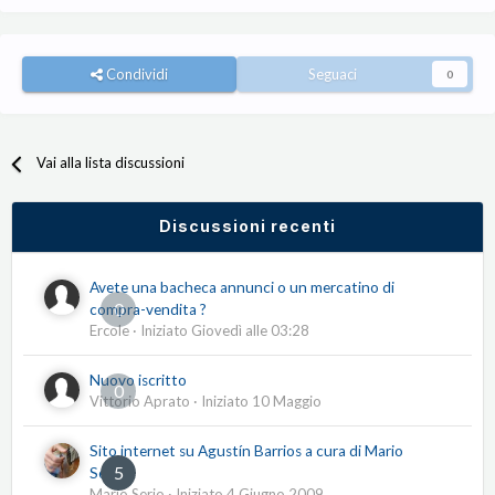
Condividi
Seguaci
0
Vai alla lista discussioni
Discussioni recenti
Avete una bacheca annunci o un mercatino di
0
compra-vendita ?
Ercole
· Iniziato
Giovedì alle 03:28
Nuovo iscritto
0
Vittorio Aprato
· Iniziato
10 Maggio
Sito internet su Agustín Barrios a cura di Mario
5
Serio
Mario Serio
· Iniziato
4 Giugno 2009