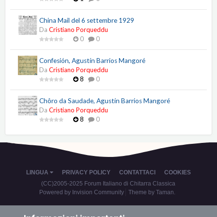
China Mail del 6 settembre 1929
Da
Cristiano Porqueddu
0
0
Confesión, Agustín Barrios Mangoré
Da
Cristiano Porqueddu
8
0
Chôro da Saudade, Agustín Barrios Mangoré
Da
Cristiano Porqueddu
8
0
LINGUA
PRIVACY POLICY
CONTATTACI
COOKIES
(CC)2005-2025 Forum Italiano di Chitarra Classica
Powered by Invision Community
Theme by Taman.