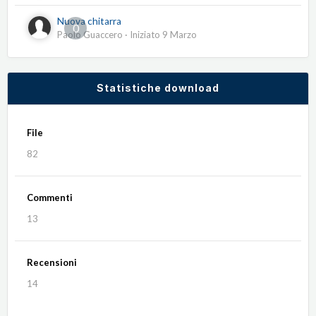
Nuova chitarra
0
Paolo Guaccero
· Iniziato
9 Marzo
Statistiche download
File
82
Commenti
13
Recensioni
14