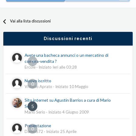
Vai alla lista discussioni
Discussioni recenti
Avete una bacheca annunci o un mercatino di
0
compra-vendita ?
Ercole
· Iniziato
Ieri alle 03:28
Nuovo iscritto
0
Vittorio Aprato
· Iniziato
10 Maggio
Sito internet su Agustín Barrios a cura di Mario
5
Serio
Mario Serio
· Iniziato
4 Giugno 2009
Presentazione
0
Damis672
· Iniziato
25 Aprile