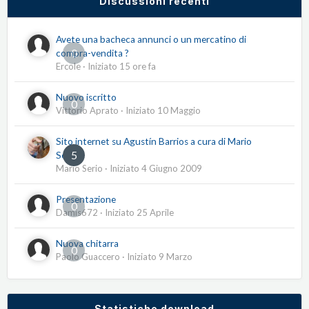
Discussioni recenti
Avete una bacheca annunci o un mercatino di
0
compra-vendita ?
Ercole
· Iniziato
15 ore fa
Nuovo iscritto
0
Vittorio Aprato
· Iniziato
10 Maggio
Sito internet su Agustín Barrios a cura di Mario
5
Serio
Mario Serio
· Iniziato
4 Giugno 2009
Presentazione
0
Damis672
· Iniziato
25 Aprile
Nuova chitarra
0
Paolo Guaccero
· Iniziato
9 Marzo
Statistiche download