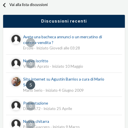
Vai alla lista discussioni
Discussioni recenti
Avete una bacheca annunci o un mercatino di
0
compra-vendita ?
Ercole
· Iniziato
Giovedì alle 03:28
Nuovo iscritto
0
Vittorio Aprato
· Iniziato
10 Maggio
Sito internet su Agustín Barrios a cura di Mario
5
Serio
Mario Serio
· Iniziato
4 Giugno 2009
Presentazione
0
Damis672
· Iniziato
25 Aprile
Nuova chitarra
0
Paolo Guaccero
· Iniziato
9 Marzo