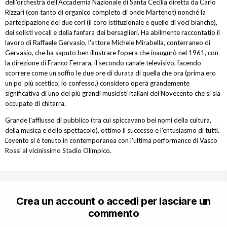
dell'orchestra dell'Accademia Nazionale di Santa Cecilia diretta da Carlo
Rizzari (con tanto di organico completo di onde Martenot) nonché la
partecipazione dei due cori (il coro istituzionale e quello di voci bianche),
dei solisti vocali e della fanfara dei bersaglieri. Ha abilmente raccontatio il
lavoro di Raffaele Gervasio, l'attore Michele Mirabella, conterraneo di
Gervasio, che ha saputo ben illustrare l'opera che inaugurò nel 1961, con
la direzione di Franco Ferrara, il secondo canale televisivo, facendo
scorrere come un soffio le due ore di durata di quella che ora (prima ero
un po' più scettico, lo confesso,) considero opera grandemente
significativa di uno dei più grandi musicisti italiani del Novecento che si sia
occupato di chitarra.
Grande l'afflusso di pubblico (tra cui spiccavano bei nomi della cultura,
della musica e dello spettacolo), ottimo il successo e l'entusiasmo di tutti.
L'evento si è tenuto in contemporanea con l'ultima performance di Vasco
Rossi al vicinissimo Stadio Olimpico.
Crea un account o accedi per lasciare un
commento