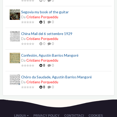
0
0
Segovia my book of the guitar
Da
Cristiano Porqueddu
1
0
China Mail del 6 settembre 1929
Da
Cristiano Porqueddu
0
0
Confesión, Agustín Barrios Mangoré
Da
Cristiano Porqueddu
8
0
Chôro da Saudade, Agustín Barrios Mangoré
Da
Cristiano Porqueddu
8
0
LINGUA
PRIVACY POLICY
CONTATTACI
COOKIES