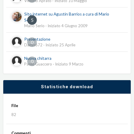
Vittorio Aprato
· Iniziato
10 Maggio
Sito internet su Agustín Barrios a cura di Mario
5
Serio
Mario Serio
· Iniziato
4 Giugno 2009
Presentazione
0
Damis672
· Iniziato
25 Aprile
Nuova chitarra
0
Paolo Guaccero
· Iniziato
9 Marzo
Statistiche download
File
82
Commenti