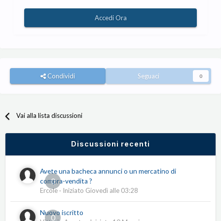
Accedi Ora
Condividi
Seguaci
0
Vai alla lista discussioni
Discussioni recenti
Avete una bacheca annunci o un mercatino di
0
compra-vendita ?
Ercole
· Iniziato
Giovedì alle 03:28
Nuovo iscritto
0