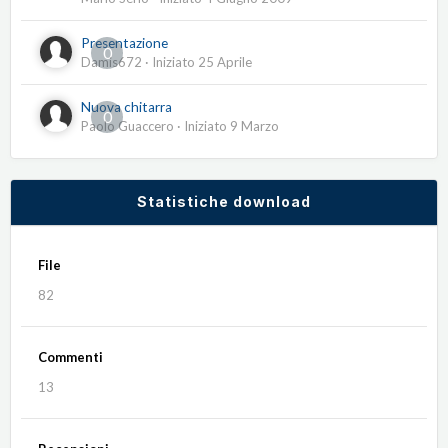
Presentazione
0
Damis672
· Iniziato
25 Aprile
Nuova chitarra
0
Paolo Guaccero
· Iniziato
9 Marzo
Statistiche download
File
82
Commenti
13