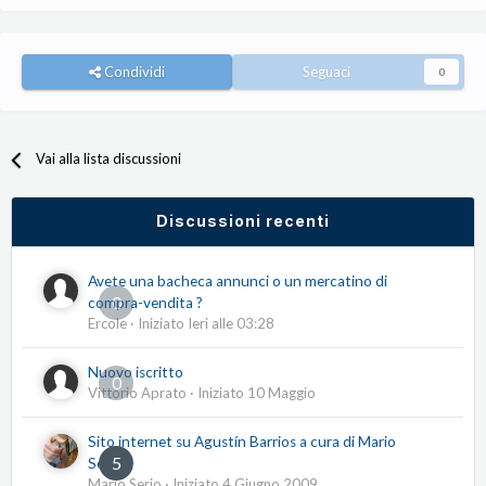
Condividi
Seguaci
0
Vai alla lista discussioni
Discussioni recenti
Avete una bacheca annunci o un mercatino di
0
compra-vendita ?
Ercole
· Iniziato
Ieri alle 03:28
Nuovo iscritto
0
Vittorio Aprato
· Iniziato
10 Maggio
Sito internet su Agustín Barrios a cura di Mario
5
Serio
Mario Serio
· Iniziato
4 Giugno 2009