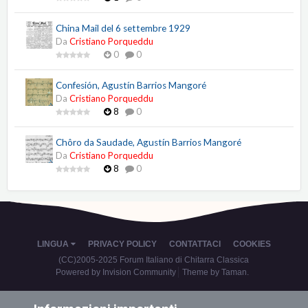
China Mail del 6 settembre 1929
Da
Cristiano Porqueddu
0
0
Confesión, Agustín Barrios Mangoré
Da
Cristiano Porqueddu
8
0
Chôro da Saudade, Agustín Barrios Mangoré
Da
Cristiano Porqueddu
8
0
LINGUA
PRIVACY POLICY
CONTATTACI
COOKIES
(CC)2005-2025 Forum Italiano di Chitarra Classica
Powered by Invision Community
Theme by Taman.