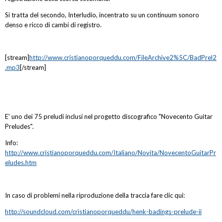
Si tratta del secondo, Interludio, incentrato su un continuum sonoro
denso e ricco di cambi di registro.
[stream]
http://www.cristianoporqueddu.com/FileArchive2%5C/BadPrel2
.mp3
[/stream]
E' uno dei 75 preludi inclusi nel progetto discografico "Novecento Guitar
Preludes".
Info:
http://www.cristianoporqueddu.com/Italiano/Novita/NovecentoGuitarPr
eludes.htm
In caso di problemi nella riproduzione della traccia fare clic qui:
http://soundcloud.com/cristianoporqueddu/henk-
badings
-prelude-ii