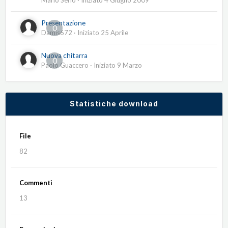
Mario Serio
· Iniziato
4 Giugno 2009
Presentazione
0
Damis672
· Iniziato
25 Aprile
Nuova chitarra
0
Paolo Guaccero
· Iniziato
9 Marzo
Statistiche download
File
82
Commenti
13