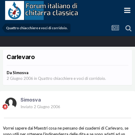
Quattro chiacchiere e voci di corridoio.
Carlevaro
Da
Simosva
2 Giugno 2006
in
Quattro chiacchiere e voci di corridoio.
Simosva
Inviato
2 Giugno 2006
Vorrei sapere dai Maestri cosa ne pensano dei cuaderni di Carlevaro, se
sono utili per ottenere l'indipendenza delle dita e se sono adatti ad un