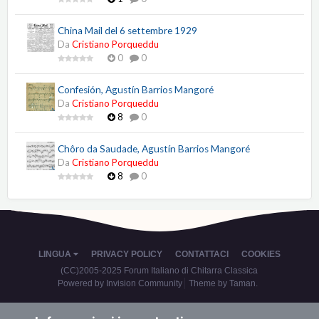
China Mail del 6 settembre 1929
Da
Cristiano Porqueddu
0
0
Confesión, Agustín Barrios Mangoré
Da
Cristiano Porqueddu
8
0
Chôro da Saudade, Agustín Barrios Mangoré
Da
Cristiano Porqueddu
8
0
LINGUA
PRIVACY POLICY
CONTATTACI
COOKIES
(CC)2005-2025 Forum Italiano di Chitarra Classica
Powered by Invision Community
Theme by Taman.