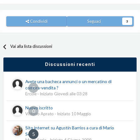
Condividi
Seguaci
3
Vai alla lista discussioni
Discussioni recenti
Avete una bacheca annunci o un mercatino di
0
compra-vendita ?
Ercole
· Iniziato
Giovedì alle 03:28
Nuovo iscritto
0
Vittorio Aprato
· Iniziato
10 Maggio
Sito internet su Agustín Barrios a cura di Mario
5
Serio