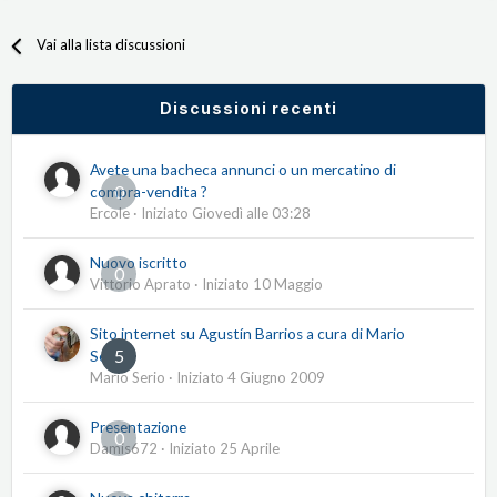
Vai alla lista discussioni
Discussioni recenti
Avete una bacheca annunci o un mercatino di
0
compra-vendita ?
Ercole
· Iniziato
Giovedì alle 03:28
Nuovo iscritto
0
Vittorio Aprato
· Iniziato
10 Maggio
Sito internet su Agustín Barrios a cura di Mario
5
Serio
Mario Serio
· Iniziato
4 Giugno 2009
Presentazione
0
Damis672
· Iniziato
25 Aprile