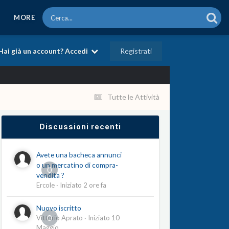
MORE
Registrati
Hai già un account? Accedi
Tutte le Attività
Discussioni recenti
Avete una bacheca annunci
o un mercatino di compra-
0
vendita ?
Ercole
· Iniziato
2 ore fa
Nuovo iscritto
0
Vittorio Aprato
· Iniziato
10
Maggio