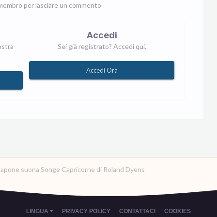
membro per lasciare un commento
Accedi
ostra
Sei già registrato? Accedi qui.
Accedi Ora
Capone suona Songe Capricorne di Roland Dyens
LINGUA
PRIVACY POLICY
CONTATTACI
COOKIES