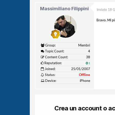
Massimiliano Filippini
Inviato
18 G
Bravo. Mi p
Group:
Membri
Topic Count:
4
Content Count:
38
Reputation:
1
Joined:
25/01/2007
Status:
Offline
Device:
iPhone
Crea un account o a