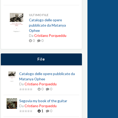
ULTIMO FILE
Catalogo delle opere
pubblicate da Matanya
Ophee
Da
Cristiano Porqueddu
0
0
File
Catalogo delle opere pubblicate da
Matanya Ophee
Da
Cristiano Porqueddu
0
0
Segovia my book of the guitar
Da
Cristiano Porqueddu
1
0