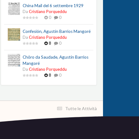
China Mail del 6 settembre 1929
Da
Cristiano Porqueddu
0
0
Confesión, Agustín Barrios Mangoré
Da
Cristiano Porqueddu
8
0
Chôro da Saudade, Agustín Barrios
Mangoré
Da
Cristiano Porqueddu
8
0
Tutte le Attività