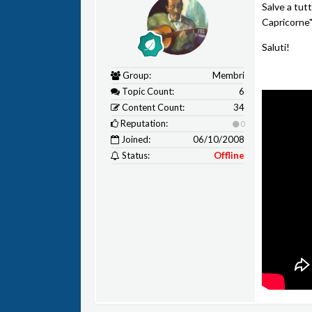
Salve a tut
Capricorne"
Saluti!
Group:
Membri
Topic Count:
6
Content Count:
34
Reputation:
0
Joined:
06/10/2008
Status:
Offline