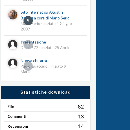
Sito internet su Agustín
Barrios a cura di Mario Serio
5
Mario Serio
· Iniziato
4 Giugno
2009
Presentazione
0
Damis672
· Iniziato
25 Aprile
Nuova chitarra
0
Paolo Guaccero
· Iniziato
9
Marzo
Statistiche download
82
File
13
Commenti
14
Recensioni