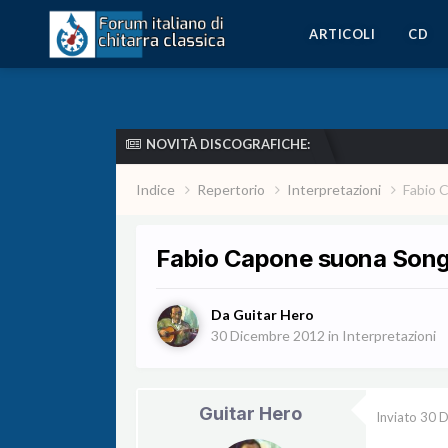
ARTICOLI
CD
NOVITÀ DISCOGRAFICHE:
Indice
Repertorio
Interpretazioni
Fabio 
Fabio Capone suona Song
Da
Guitar Hero
30 Dicembre 2012
in
Interpretazioni
Guitar Hero
Inviato
30 D