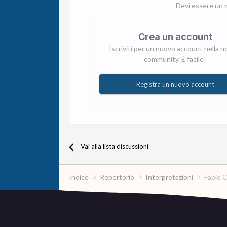
Devi essere un 
Crea un account
Iscriviti per un nuovo account nella n
community. È facile!
Registra un nuovo account
Vai alla lista discussioni
Indice
Repertorio
Interpretazioni
Fabio 