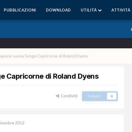
PUBBLICAZIONI
DOWNLOAD
UTILITÀ
ATTIVITÀ
Capone suona Songe Capricorne di Roland Dyens
e Capricorne di Roland Dyens
Condividi
Seguaci
0
icembre 2012