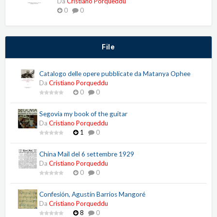
Da
Cristiano Porqueddu
0
0
File
Catalogo delle opere pubblicate da Matanya Ophee
Da
Cristiano Porqueddu
0
0
Segovia my book of the guitar
Da
Cristiano Porqueddu
1
0
China Mail del 6 settembre 1929
Da
Cristiano Porqueddu
0
0
Confesión, Agustín Barrios Mangoré
Da
Cristiano Porqueddu
8
0