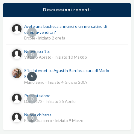
Discussioni recenti
Avete una bacheca annunci o un mercatino di
0
compra-vendita ?
Ercole
· Iniziato
2 ore fa
Nuovo iscritto
0
Vittorio Aprato
· Iniziato
10 Maggio
Sito internet su Agustín Barrios a cura di Mario
5
Serio
Mario Serio
· Iniziato
4 Giugno 2009
Presentazione
0
Damis672
· Iniziato
25 Aprile
Nuova chitarra
0
Paolo Guaccero
· Iniziato
9 Marzo