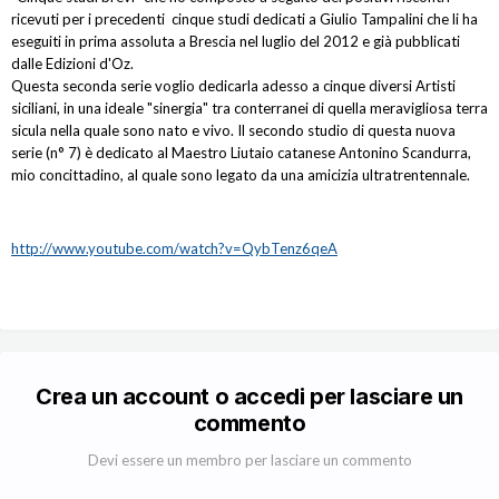
ricevuti per i precedenti cinque studi dedicati a Giulio Tampalini che li ha
eseguiti in prima assoluta a Brescia nel luglio del 2012 e già pubblicati
dalle Edizioni d'Oz.
Questa seconda serie voglio dedicarla adesso a cinque diversi Artisti
siciliani, in una ideale "sinergia" tra conterranei di quella meravigliosa terra
sicula nella quale sono nato e vivo. Il secondo studio di questa nuova
serie (n° 7) è dedicato al Maestro Liutaio catanese Antonino Scandurra,
mio concittadino, al quale sono legato da una amicizia ultratrentennale.
http://www.youtube.com/watch?v=QybTenz6qeA
Crea un account o accedi per lasciare un
commento
Devi essere un membro per lasciare un commento