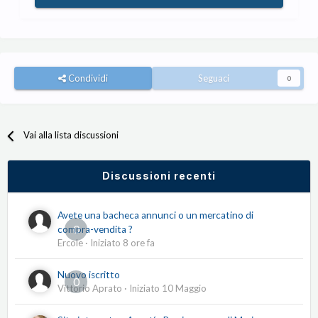
Condividi
Seguaci
0
Vai alla lista discussioni
Discussioni recenti
Avete una bacheca annunci o un mercatino di
0
compra-vendita ?
Ercole
· Iniziato
8 ore fa
Nuovo iscritto
0
Vittorio Aprato
· Iniziato
10 Maggio