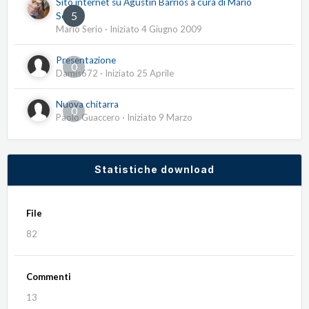
Sito internet su Agustín Barrios a cura di Mario
5
Serio
Mario Serio
· Iniziato
4 Giugno 2009
Presentazione
0
Damis672
· Iniziato
25 Aprile
Nuova chitarra
0
Paolo Guaccero
· Iniziato
9 Marzo
Statistiche download
File
82
Commenti
13