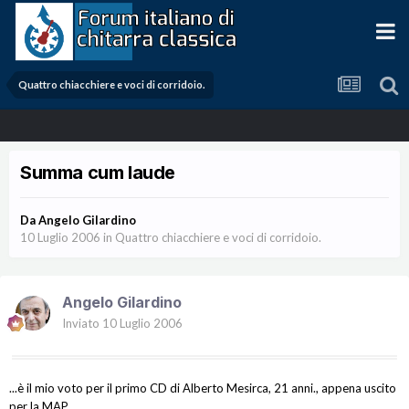
Quattro chiacchiere e voci di corridoio.
Summa cum laude
Da
Angelo Gilardino
10 Luglio 2006
in
Quattro chiacchiere e voci di corridoio.
Angelo Gilardino
Inviato
10 Luglio 2006
...è il mio voto per il primo CD di Alberto Mesirca, 21 anni., appena uscito
per la MAP.