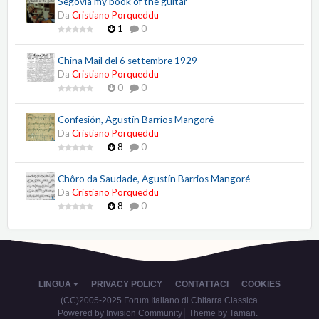
Segovia my book of the guitar
Da
Cristiano Porqueddu
1
0
China Mail del 6 settembre 1929
Da
Cristiano Porqueddu
0
0
Confesión, Agustín Barrios Mangoré
Da
Cristiano Porqueddu
8
0
Chôro da Saudade, Agustín Barrios Mangoré
Da
Cristiano Porqueddu
8
0
LINGUA
PRIVACY POLICY
CONTATTACI
COOKIES
(CC)2005-2025 Forum Italiano di Chitarra Classica
Powered by Invision Community
Theme by Taman.