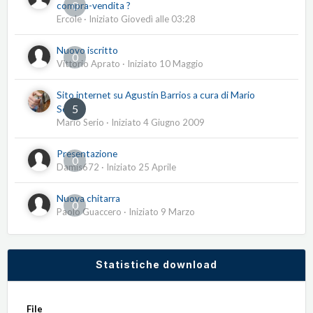
0
compra-vendita ?
Ercole
· Iniziato
Giovedì alle 03:28
Nuovo iscritto
0
Vittorio Aprato
· Iniziato
10 Maggio
Sito internet su Agustín Barrios a cura di Mario
5
Serio
Mario Serio
· Iniziato
4 Giugno 2009
Presentazione
0
Damis672
· Iniziato
25 Aprile
Nuova chitarra
0
Paolo Guaccero
· Iniziato
9 Marzo
Statistiche download
File