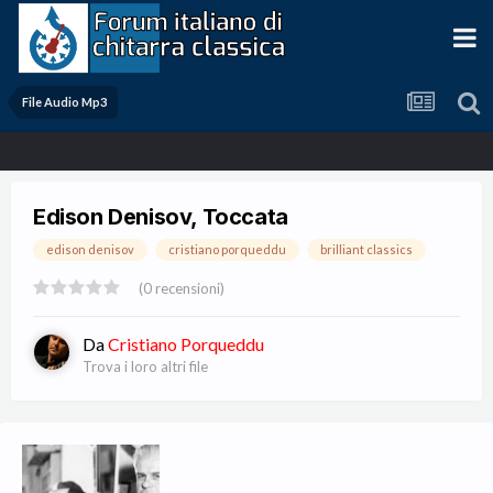
File Audio Mp3
Edison Denisov, Toccata
edison denisov
cristiano porqueddu
brilliant classics
(0 recensioni)
Da
Cristiano Porqueddu
Trova i loro altri file