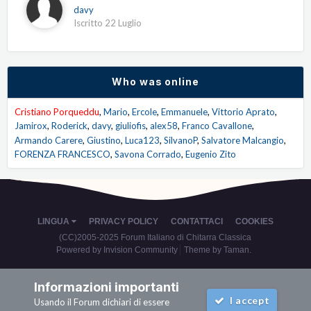
davy
Iscritto
22 Luglio
Who was online
Cristiano Porqueddu
Mario
Ercole
Emmanuele
Vittorio Aprato
Jamirox
Roderick
davy
giuliofis
alex58
Franco Cavallone
Armando Carere
Giustino
Luca123
SilvanoP
Salvatore Malcangio
FORENZA FRANCESCO
Savona Corrado
Eugenio Zito
LINGUA
PRIVACY POLICY
CONTATTACI
COOKIES
(CC)2005-2025 Forum Italiano di Chitarra Classica
Powered by Invision Community
Theme by Taman.
Informazioni importanti
I accept
Usando il Forum dichiari di essere