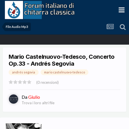
File Audio Mp3
Mario Castelnuovo-Tedesco, Concerto
Op.33 - Andrés Segovia
andrés segovia
mario castelnuovo-tedesco
(0 recensioni)
Da
Giulio
Trova i loro altri file