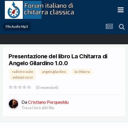
File Audio Mp3
Presentazione del libro La Chitarra di
Angelo Gilardino 1.0.0
radio tre suite
angelo gilardino
la chitarra
edizioni curci
(0 recensioni)
Da
Cristiano Porqueddu
Trova i loro altri file