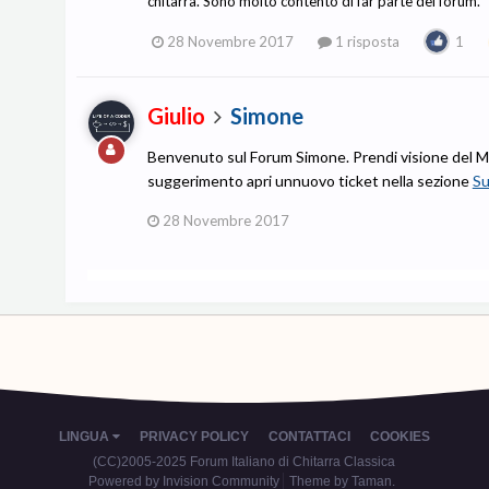
chitarra. Sono molto contento di far parte del forum.
28 Novembre 2017
1 risposta
1
Giulio
Simone
Benvenuto sul Forum Simone. Prendi visione del Ma
suggerimento apri unnuovo ticket nella sezione
Su
28 Novembre 2017
LINGUA
PRIVACY POLICY
CONTATTACI
COOKIES
(CC)2005-2025 Forum Italiano di Chitarra Classica
Powered by Invision Community
Theme by Taman.