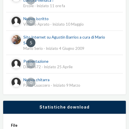
compra-vendita ?
Ercole
· Iniziato
11 ore fa
Nuovo iscritto
0
Vittorio Aprato
· Iniziato
10 Maggio
Sito internet su Agustín Barrios a cura di Mario
5
Serio
Mario Serio
· Iniziato
4 Giugno 2009
Presentazione
0
Damis672
· Iniziato
25 Aprile
Nuova chitarra
0
Paolo Guaccero
· Iniziato
9 Marzo
Statistiche download
File