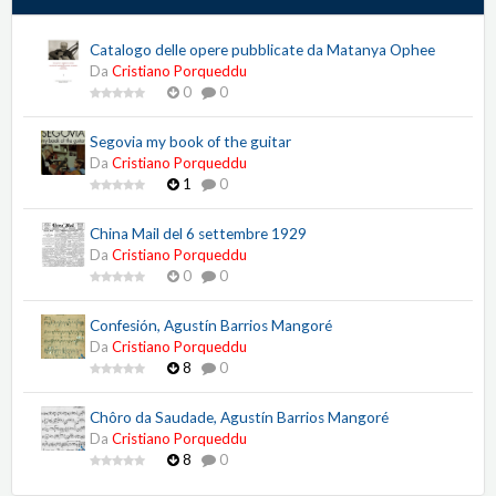
Catalogo delle opere pubblicate da Matanya Ophee
Da
Cristiano Porqueddu
0
0
Segovia my book of the guitar
Da
Cristiano Porqueddu
1
0
China Mail del 6 settembre 1929
Da
Cristiano Porqueddu
0
0
Confesión, Agustín Barrios Mangoré
Da
Cristiano Porqueddu
8
0
Chôro da Saudade, Agustín Barrios Mangoré
Da
Cristiano Porqueddu
8
0