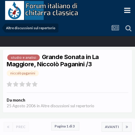
Altre discussioni sul repertorio
Grande Sonata in La
studio e analisi
Maggiore, Niccolò Paganini /3
niccolò paganini
Da
monch
25 Agosto 2006
in
Altre discussioni sul repertorio
Pagina 1 di 3
PREC
AVANTI