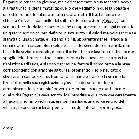
Paganini
la scrisse da giovane, ma evidentemente la sua maestria aveva
già raggiunto la piena maturità: quello che vediamo in questa Sonata è
uno stile compiuto, rifinito in tutti i suoi aspetti. Il trattamento della
chitarra è diverso da quello dei chitarristi-compositori.
Paganini
non
sembra toccato dalla preoccupazione di rappresentare, in ogni momento,
un quadro armonico ben definito, punta tutto sui valori melodici (anche se
si tratta di una Sonata), e - strano a dirsi, apparentemente - traccia la
cornice armonice completa solo nell'area del secondo tema e nella prima
fase della sezione centrale, mentre il primo tema è lasciato relativamente
spoglio. Molti interpreti non hanno capito che questa era una precisa
risoluzione stilistica, e si sono dannati nel farcire il primo tema e le aree
corrispondenti con armonie aggiunte, ottenendo il solo risultato di
sfigurare la composizione. Non cadde in questo tranello la grande Ida
Presti che, nella sua registrazione giovanile del secondo tempo -
armonicamente ancora più "povero" del primo - suonò esattamente
quello che
Paganini
aveva scritto. Ma introdusse qualcosa che certamente
a
Paganini
, sommo violinista, era ben familiare: un uso generoso del
vibrato, risorsa di cui lei disponeva in modo naturale e prodigioso.
dralig