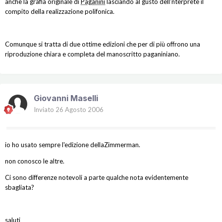
anche la grafia originale di
Paganini
lasciando al gusto dell'nterprete il
compito della realizzazione polifonica.
Comunque si tratta di due ottime edizioni che per di più offrono una
riproduzione chiara e completa del manoscritto paganiniano.
Giovanni Maselli
Inviato
26 Agosto 2006
io ho usato sempre l'edizione dellaZimmerman.
non conosco le altre.
Ci sono differenze notevoli a parte qualche nota evidentemente
sbagliata?
saluti