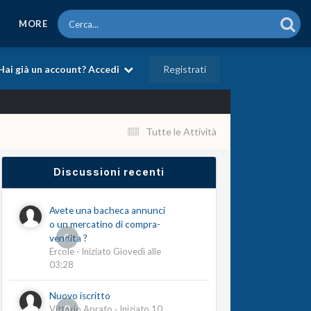
MORE
Registrati
Hai già un account? Accedi
Tutte le Attività
Discussioni recenti
Avete una bacheca annunci
o un mercatino di compra-
0
vendita ?
Ercole
· Iniziato
Giovedì alle
03:28
Nuovo iscritto
0
Vittorio Aprato
· Iniziato
10