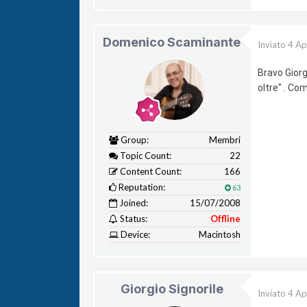
Domenico Scaminante
Inviato
4 Ap
Bravo Giorg
oltre" . Co
Group:
Membri
Topic Count:
22
Content Count:
166
Reputation:
63
Joined:
15/07/2008
Status:
Offline
Device:
Macintosh
Giorgio Signorile
Inviato
4 Ap