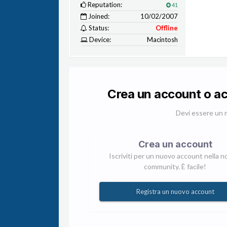
Reputation:
41
Joined:
10/02/2007
Status:
Offline
Device:
Macintosh
Crea un account o a
Devi essere un 
Crea un account
Iscriviti per un nuovo account nella n
community. È facile!
Registra un nuovo account