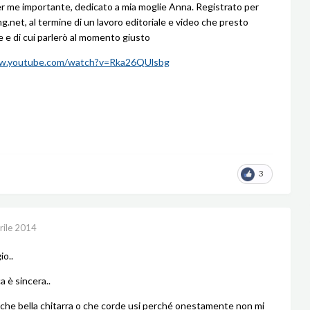
r me importante, dedicato a mia moglie Anna. Registrato per
g.net, al termine di un lavoro editoriale e video che presto
ce e di cui parlerò al momento giusto
ww.youtube.com/watch?v=Rka26QUlsbg
3
rile 2014
io..
a è sincera..
o che bella chitarra o che corde usi perché onestamente non mi