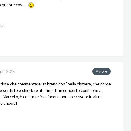
 queste cose)..
uto
rile 2014
Autore
ù triste che commentare un brano con "bella chitarra, che corde
 o sentirtelo chiedere alla fine di un concerto come prima
e Marcello, è così, musica sincera, non so scrivere in altro
ie ancora!