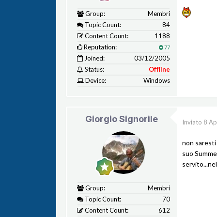
Group:
Membri
Topic Count:
84
Content Count:
1188
Reputation:
77
Joined:
03/12/2005
Status:
Offline
Device:
Windows
Giorgio Signorile
Inviato
8 Ap
non saresti
suo Summer 
servito...ne
Group:
Membri
Topic Count:
70
Content Count:
612