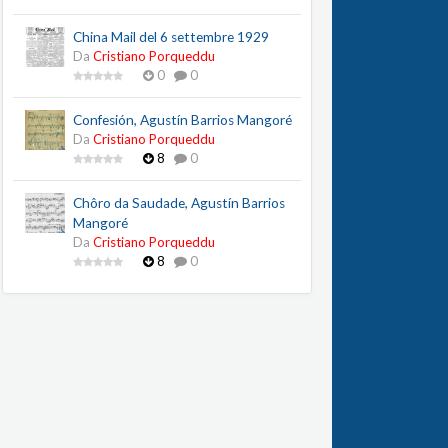
China Mail del 6 settembre 1929
Da
Cristiano Porqueddu
0
0
Confesión, Agustín Barrios Mangoré
Da
Cristiano Porqueddu
8
0
Chôro da Saudade, Agustín Barrios
Mangoré
Da
Cristiano Porqueddu
8
0