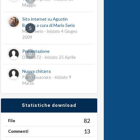
Maggio
Sito internet su Agustín
Barrios a cura di Mario Serio
5
Mario Serio
· Iniziato
4 Giugno
2009
Presentazione
0
Damis672
· Iniziato
25 Aprile
Nuova chitarra
0
Paolo Guaccero
· Iniziato
9
Marzo
Statistiche download
82
File
13
Commenti