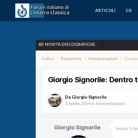
ARTICOLI
CD
NOVITÀ DISCOGRAFICHE:
Indice
Repertorio
Interpretazioni
Giorgio
Giorgio Signorile: Dentro 
Da
Giorgio Signorile
3 Aprile 2014
in
Interpretazioni
Giorgio Signorile
Inviato
3 Ap