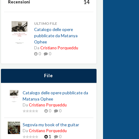
14
Recensioni
ULTIMO FILE
Catalogo delle opere
pubblicate da Matanya
Ophee
Da
Cristiano Porqueddu
0
0
File
Catalogo delle opere pubblicate da
Matanya Ophee
Da
Cristiano Porqueddu
0
0
Segovia my book of the guitar
Da
Cristiano Porqueddu
1
0