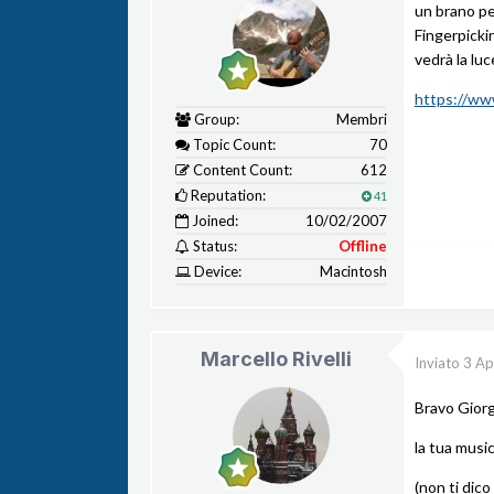
un brano pe
Fingerpickin
vedrà la lu
https://w
Group:
Membri
Topic Count:
70
Content Count:
612
Reputation:
41
Joined:
10/02/2007
Status:
Offline
Device:
Macintosh
Marcello Rivelli
Inviato
3 Ap
Bravo Giorg
la tua music
(non ti dic