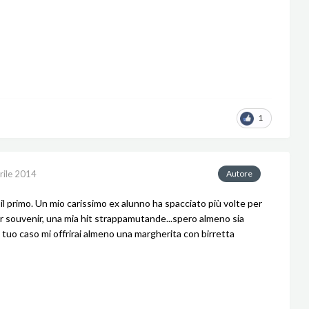
1
rile 2014
Autore
 il primo. Un mio carissimo ex alunno ha spacciato più volte per
souvenir, una mia hit strappamutande...spero almeno sia
l tuo caso mi offrirai almeno una margherita con birretta