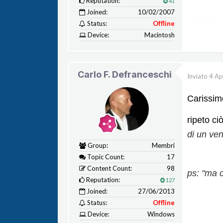
Reputation:
41
Joined:
10/02/2007
Status:
Offline
Device:
Macintosh
Carlo F. Defranceschi
Inviato
4 Ap
Carissim
ripeto ciò
di un ve
Group:
Membri
Topic Count:
17
Content Count:
98
ps: "ma c
Reputation:
127
Joined:
27/06/2013
Status:
Offline
Device:
Windows