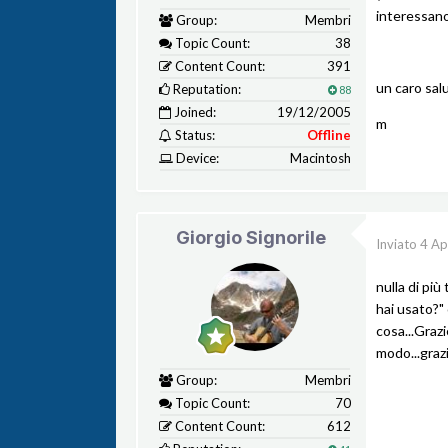
interessano
Group:
Membri
Topic Count:
38
Content Count:
391
un caro sal
Reputation:
88
Joined:
19/12/2005
m
Status:
Offline
Device:
Macintosh
Giorgio Signorile
Inviato
4 Ap
nulla di pi
hai usato?"
cosa...Grazi
modo...graz
Group:
Membri
Topic Count:
70
Content Count:
612