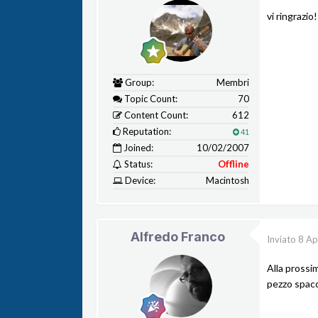
vi ringrazio!
Group:
Membri
Topic Count:
70
Content Count:
612
Reputation:
41
Joined:
10/02/2007
Status:
Offline
Device:
Macintosh
Alfredo Franco
Inviato
8 Ap
Alla prossi
pezzo spacc