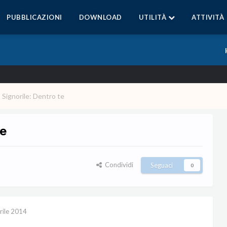
PUBBLICAZIONI
DOWNLOAD
UTILITÀ
ATTIVITÀ
 Signorile: Dentro te
te
Condividi
Seguaci
0
rile 2014